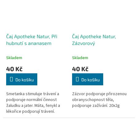
Čaj Apotheke Natur, Při
Čaj Apotheke Natur,
hubnutí s ananasem
Zázvorový
Skladem
Skladem
40 Kč
40 Kč
Do košíku
Do košíku
Smetanka stimuluje trávení a
Zázvor podporuje přirozenou
podporuje normální činnost
obranyschopnost těla,
žaludku a jater. Máta, fenykl a
podporuje zažívání. 20x2g
lékořice podporují trávení.
Kopřiva a pýr podporují
vylučování vody z organismu.
Pýr...