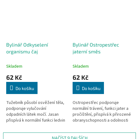
Bylinář Odkyselení
Bylinář Ostropestřec
organismu čaj
jaterní směs
Skladem
Skladem
62 Kč
62 Kč
Do košíku
Do košíku
Tužebník působí osvěžení těla,
Ostropestřec podporuje
podporuje vylučování
normální trávení, funkci jater a
odpadních látek močí. Jasan
pročištění, přispívá k přirozené
přispívá k normální funkci ledvin
obranyschopnosti a odolnosti
a močových cest, podporuje
organismu. Pampeliška, čekanka
vylučování vody z těla.
a měsíček podporují normální...
Pampeliška...
NAČÍST 9 DALŠÍCH