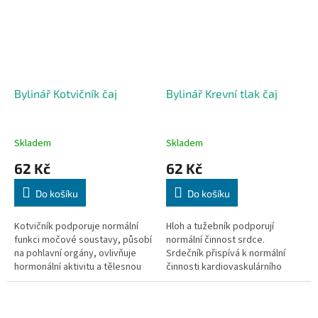
Bylinář Kotvičník čaj
Bylinář Krevní tlak čaj
Skladem
Skladem
62 Kč
62 Kč
Do košíku
Do košíku
Kotvičník podporuje normální
Hloh a tužebník podporují
funkci močové soustavy, působí
normální činnost srdce.
na pohlavní orgány, ovlivňuje
Srdečník přispívá k normální
hormonální aktivitu a tělesnou
činnosti kardiovaskulárního
energii. 40 sáčků, 40x 1,5g
systému a k udržení normálního
krevního tlaku. 40 sáčků, 40x
1,6g