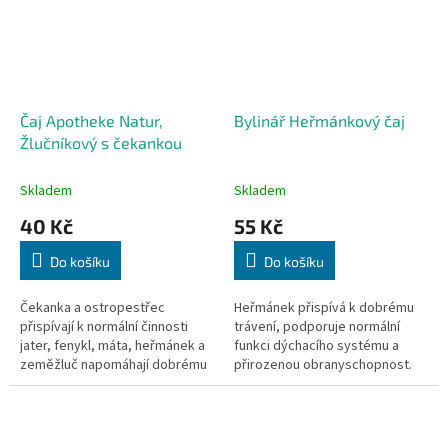
Čaj Apotheke Natur,
Bylinář Heřmánkový čaj
Žlučníkový s čekankou
Skladem
Skladem
40 Kč
55 Kč
Do košíku
Do košíku
Čekanka a ostropestřec
Heřmánek přispívá k dobrému
přispívají k normální činnosti
trávení, podporuje normální
jater, fenykl, máta, heřmánek a
funkci dýchacího systému a
zeměžluč napomáhají dobrému
přirozenou obranyschopnost.
trávení. 20x1,5g
Příznivě působí na duševní
zdraví, relaxaci a spánek. Zevně
se...