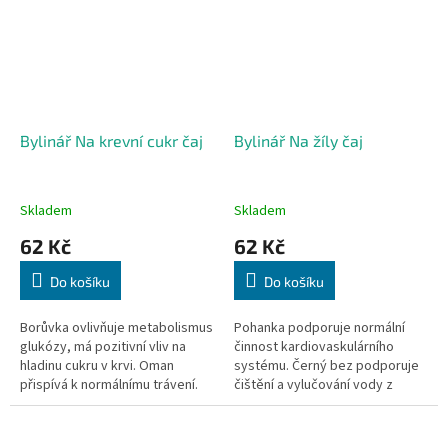
Bylinář Na krevní cukr čaj
Bylinář Na žíly čaj
Skladem
Skladem
62 Kč
62 Kč
Do košíku
Do košíku
Borůvka ovlivňuje metabolismus
Pohanka podporuje normální
glukózy, má pozitivní vliv na
činnost kardiovaskulárního
hladinu cukru v krvi. Oman
systému. Černý bez podporuje
přispívá k normálnímu trávení.
čištění a vylučování vody z
40 sáčků, 40x 1,6g
organismu. Řepík přispívá k
normální činnosti oběhové
soustavy....