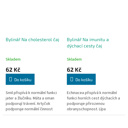
Bylinář Na cholesterol čaj
Bylinář Na imunitu a
dýchací cesty čaj
Skladem
Skladem
62 Kč
62 Kč
Do košíku
Do košíku
Smil přispívá k normální funkci
Echinacea přispívá k normální
jater a žlučníku. Máta a oman
funkci horních cest dýchacích a
podporují trávení. Artyčok
podporuje přirozenou
podporuje normální činnost
obranyschopnost. Lípa
srdce, krevních lipidů. 40 sáčků,
podporuje pocení a usnadňuje
40x 1,6g
vykašlávání.Tužebník přispívá k
normální...