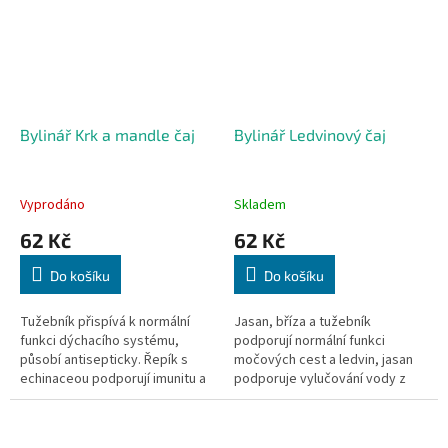
Bylinář Krk a mandle čaj
Bylinář Ledvinový čaj
Vyprodáno
Skladem
62 Kč
62 Kč
Do košíku
Do košíku
Tužebník přispívá k normální
Jasan, bříza a tužebník
funkci dýchacího systému,
podporují normální funkci
působí antisepticky. Řepík s
močových cest a ledvin, jasan
echinaceou podporují imunitu a
podporuje vylučování vody z
normální funkci horních
těla. Zlatobýl přispívá k normální
dýchacích cest. 40 sáčků, 40x
činnosti močové soustavy. 40...
1,6g