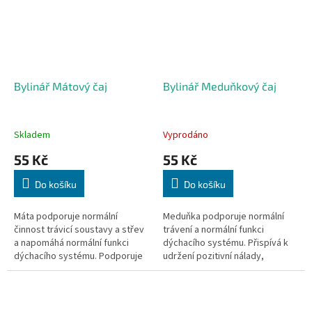
Bylinář Mátový čaj
Bylinář Meduňkový čaj
Skladem
Vyprodáno
55 Kč
55 Kč
Do košíku
Do košíku
Máta podporuje normální
Meduňka podporuje normální
činnost trávicí soustavy a střev
trávení a normální funkci
a napomáhá normální funkci
dýchacího systému. Přispívá k
dýchacího systému. Podporuje
udržení pozitivní nálady,
přirozenou obranyschopnost,
podporuje relaxaci a dobrý
přispívá k optimální relaxaci a...
spánek. 40 sáčků, 40x 1,6g