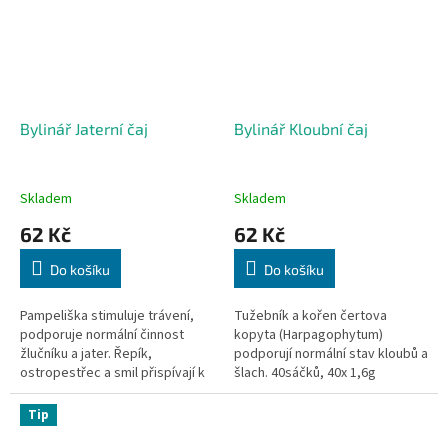
Bylinář Jaterní čaj
Bylinář Kloubní čaj
Skladem
Skladem
62 Kč
62 Kč
Do košíku
Do košíku
Pampeliška stimuluje trávení,
Tužebník a kořen čertova
podporuje normální činnost
kopyta (Harpagophytum)
žlučníku a jater. Řepík,
podporují normální stav kloubů a
ostropestřec a smil přispívají k
šlach. 40sáčků, 40x 1,6g
normálnímu trávení a normální
funkci jater. 40 sáčků, 40x 1,6g
Tip