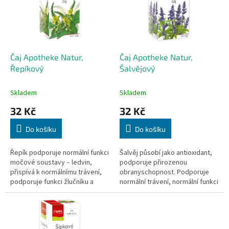
i
r
s
o
p
d
r
u
o
k
d
t
Čaj Apotheke Natur,
Čaj Apotheke Natur,
u
ů
Řepíkový
Šalvějový
k
t
Skladem
Skladem
ů
32 Kč
32 Kč
Do košíku
Do košíku
Řepík podporuje normální funkci
Šalvěj působí jako antioxidant,
močové soustavy – ledvin,
podporuje přirozenou
přispívá k normálnímu trávení,
obranyschopnost. Podporuje
podporuje funkci žlučníku a
normální trávení, normální funkci
přirozenou obranyschopnost
dýchacího systému. Lze ji použít
těla. Lze ho použít i zevně ke...
i zevně k výplachům dutiny...