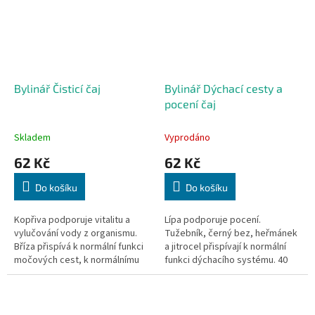
Bylinář Čisticí čaj
Bylinář Dýchací cesty a
pocení čaj
Skladem
Vyprodáno
62 Kč
62 Kč
Do košíku
Do košíku
Kopřiva podporuje vitalitu a
Lípa podporuje pocení.
vylučování vody z organismu.
Tužebník, černý bez, heřmánek
Bříza přispívá k normální funkci
a jitrocel přispívají k normální
močových cest, k normálnímu
funkci dýchacího systému. 40
trávení a detoxikaci. 40 sáčků,
sáčků, 40x 1,6g
40x 1,6g