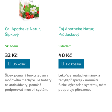
Čaj Apotheke Natur,
Čaj Apotheke Natur,
Šípkový
Průduškový
Skladem
Skladem
32 Kč
40 Kč
Do košíku
Do košíku
Šípek pomáhá funkci ledvin a
Lékořice, máta, heřmánek a
močového měchýře. Je bohatý
fenykl přispívají k normální
na antioxidanty, pomáhá
funkci dýchacího systému, máta
podporovat imunitní systém.
podporuje přirozenou
20x2g
obranyschopnost, imunitní
systém. 20x2g