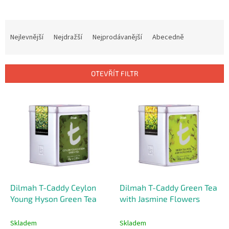
Ř
a
Nejlevnější
Nejdražší
Nejprodávanější
Abecedně
z
e
n
OTEVŘÍT FILTR
í
p
V
r
ý
o
p
d
i
u
s
k
p
t
r
ů
o
d
Dilmah T-Caddy Ceylon
Dilmah T-Caddy Green Tea
u
Young Hyson Green Tea
with Jasmine Flowers
k
t
Skladem
Skladem