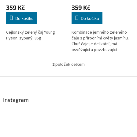
ů
359 Kč
359 Kč
Do košíku
Do košíku
Cejlonský zelený čaj Young
Kombinace jemného zeleného
Hyson. sypaný, 85g
čaje s přírodními květy jasmínu.
Chuť čaje je delikátní, má
osvěžující a povzbuzující
charakter. sypaný, 100g
2
položek celkem
O
v
l
Z
á
á
d
p
a
a
Instagram
c
t
í
í
p
r
v
k
y