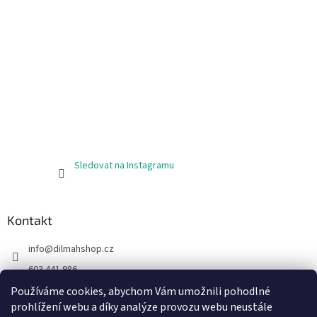
v
ý
p
i
s
u
Sledovat na Instagramu
Kontakt
info
@
dilmahshop.cz
603 441 986
603 890 398
Používáme cookies, abychom Vám umožnili pohodlné
prohlížení webu a díky analýze provozu webu neustále
https://www.facebook.com/cejlonskycaj