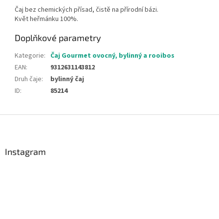
Čaj bez chemických přísad, čistě na přírodní bázi.
Květ heřmánku 100%.
Doplňkové parametry
Kategorie
:
Čaj Gourmet ovocný, bylinný a rooibos
EAN
:
9312631143812
Druh čaje
:
bylinný čaj
ID
:
85214
Z
á
p
a
Instagram
t
í