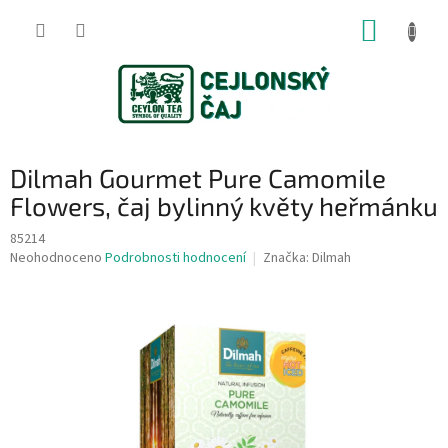
Přejít
NÁKUP
na
obsah
KOŠÍK
Dilmah Gourmet Pure Camomile
Flowers, čaj bylinný květy heřmánku
85214
Průměrné
Neohodnoceno
Podrobnosti hodnocení
Značka:
Dilmah
hodnocení
produktu
je
0,0
z
5
hvězdiček.