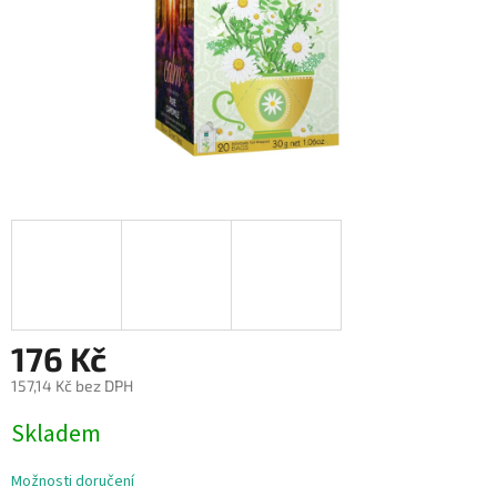
176 Kč
157,14 Kč bez DPH
Měrná
Skladem
cena:
Možnosti doručení