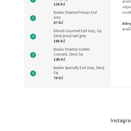
araš
126 Kč
sójo
rost
Basilur Oriental Persian Earl
Grey
67 Kč
Aler
araš
Dilmah Gourmet Earl Grey, čaj
černý pravý earl grey
186 Kč
Basilur Oriental Golden
Crescent, černý čaj
145 Kč
Basilur Specialty Earl Grey, černý
čaj
70 Kč
Z
á
p
a
t
Instagr
í