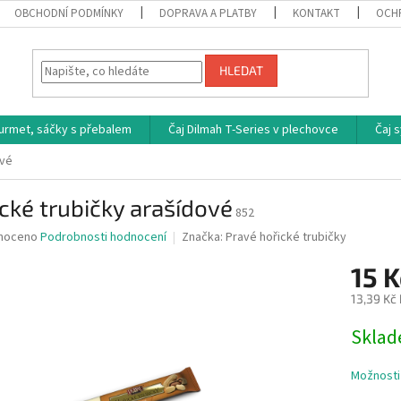
OBCHODNÍ PODMÍNKY
DOPRAVA A PLATBY
KONTAKT
OCH
HLEDAT
ourmet, sáčky s přebalem
Čaj Dilmah T-Series v plechovce
Čaj 
ové
cké trubičky arašídové
852
né
noceno
Podrobnosti hodnocení
Značka:
Pravé hořické trubičky
ní
15 K
u
13,39 Kč
Měrná
Skla
cena:
ek.
Možnosti