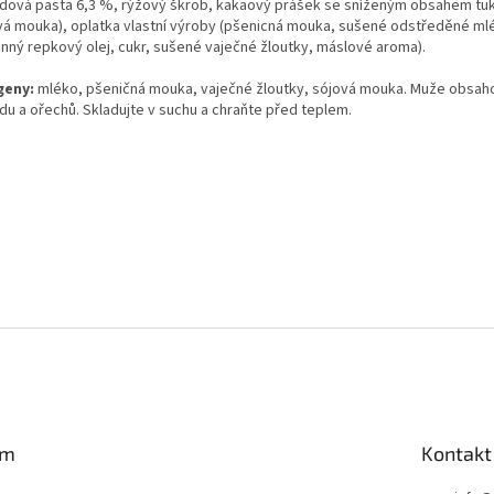
ídová pasta 6,3 %, rýžový škrob, kakaový prášek se sníženým obsahem tu
vá mouka), oplatka vlastní výroby (pšenicná mouka, sušené odstředěné ml
linný repkový olej, cukr, sušené vaječné žloutky, máslové aroma).
geny:
mléko, pšeničná mouka, vaječné žloutky, sójová mouka. Muže obsah
ídu a ořechů. Skladujte v suchu a chraňte před teplem.
am
Kontakt