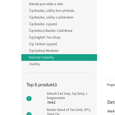
n
Dilmah porcelán a sklo
e
Čaj Basilur, sáčky bez přebalu
l
Čaj Basilur, sáčky s přebalem
Čaj Basilur, sypaný
Čaj ledový Basilur Cold Brew
Čaj English Tea Shop
Čaj Tarlton sypaný
Čaj bylinný Mediate
Hořické trubičky
Značky
Top 6 produktů
Popi
Dilmah Earl Grey, čaj černý, s
bergamotem
Det
79 Kč
Basilur Island of Tea Gold, OP1,
Slož
černý čaj