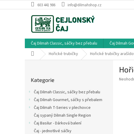
Přejít
603 441 986
info@dilmahshop.cz
na
obsah
Čaj Dilmah Classic, sáčky bez přebalu
Čaj Dilmah G
Domů
Hořické trubičky
Hořické trubičky arašíd
P
Hoři
o
Přeskočit
s
Průměr
Neohod
Kategorie
kategorie
t
hodnoce
r
produkt
Čaj Dilmah Classic, sáčky bez přebalu
a
je
Čaj Dilmah Gourmet, sáčky s přebalem
0,0
n
z
Čaj Dilmah T-Series v plechovce
n
5
í
Čaj sypaný Dilmah Single Region
hvězdič
p
Čaj Basilur - Dárková balení
a
Čaj - jednotlivé sáčky