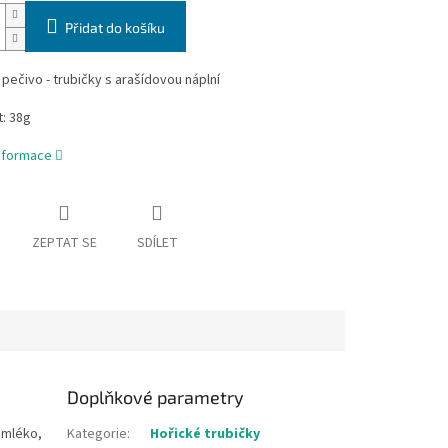
Přidat do košíku
 pečivo - trubičky s arašídovou náplní
: 38g
informace
ZEPTAT SE
SDÍLET
Doplňkové parametry
 mléko,
Kategorie
:
Hořické trubičky