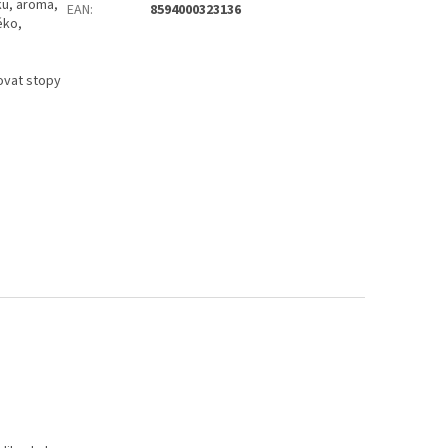
ku, aroma,
EAN
:
8594000323136
éko,
ovat stopy