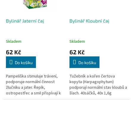
Bylinář Jaterní čaj
Bylinář Kloubní čaj
Skladem
Skladem
62 Kč
62 Kč
Do košíku
Do košíku
Pampeliška stimuluje trávení,
Tužebník a kořen čertova
podporuje normální činnost
kopyta (Harpagophytum)
žlučníku a jater. Řepík,
podporují normální stav kloubů a
ostropestřec a smil přispívají k
šlach. 40sáčků, 40x 1,6g
normálnímu trávení a normální
funkci jater. 40 sáčků, 40x 1,6g