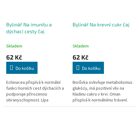
Bylinář Na imunitu a
Bylinář Na krevní cukr čaj
dýchací cesty čaj
Skladem
Skladem
62 Kč
62 Kč
Do košíku
Do košíku
Echinacea přispívá k normální
Borůvka ovlivňuje metabolismus
funkci horních cest dýchacích a
glukózy, má pozitivní vliv na
podporuje přirozenou
hladinu cukru v krvi. Oman
obranyschopnost. Lípa
přispívá k normálnímu trávení.
podporuje pocení a usnadňuje
40 sáčků, 40x 1,6g
vykašlávání.Tužebník přispívá k
normální...