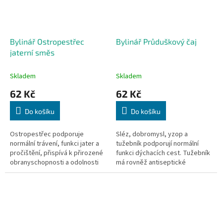
Bylinář Ostropestřec
Bylinář Průduškový čaj
jaterní směs
Skladem
Skladem
62 Kč
62 Kč
Do košíku
Do košíku
Ostropestřec podporuje
Sléz, dobromysl, yzop a
normální trávení, funkci jater a
tužebník podporují normální
pročištění, přispívá k přirozené
funkci dýchacích cest. Tužebník
obranyschopnosti a odolnosti
má rovněž antiseptické
organismu. Pampeliška, čekanka
vlastnosti. 40 sáčků, 40x 1,6g
a měsíček podporují normální...