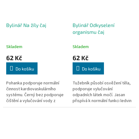
Bylinář Na žíly čaj
Bylinář Odkyselení
organismu čaj
Skladem
Skladem
62 Kč
62 Kč
Do košíku
Do košíku
Pohanka podporuje normální
Tužebník působí osvěžení těla,
činnost kardiovaskulárního
podporuje vylučování
systému. Černý bez podporuje
odpadních látek močí. Jasan
čištění a vylučování vody z
přispívá k normální funkci ledvin
organismu. Řepík přispívá k
a močových cest, podporuje
normální činnosti oběhové
vylučování vody z těla.
soustavy....
Pampeliška...