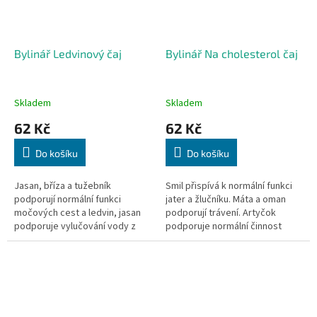
Bylinář Ledvinový čaj
Bylinář Na cholesterol čaj
Skladem
Skladem
62 Kč
62 Kč
Do košíku
Do košíku
Jasan, bříza a tužebník
Smil přispívá k normální funkci
podporují normální funkci
jater a žlučníku. Máta a oman
močových cest a ledvin, jasan
podporují trávení. Artyčok
podporuje vylučování vody z
podporuje normální činnost
těla. Zlatobýl přispívá k normální
srdce, krevních lipidů. 40 sáčků,
činnosti močové soustavy. 40...
40x 1,6g