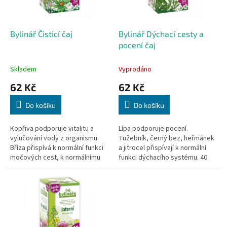
p
t
r
ů
o
d
Bylinář Čisticí čaj
Bylinář Dýchací cesty a
u
pocení čaj
k
t
Skladem
Vyprodáno
ů
62 Kč
62 Kč
Do košíku
Do košíku
Kopřiva podporuje vitalitu a
Lípa podporuje pocení.
vylučování vody z organismu.
Tužebník, černý bez, heřmánek
Bříza přispívá k normální funkci
a jitrocel přispívají k normální
močových cest, k normálnímu
funkci dýchacího systému. 40
trávení a detoxikaci. 40 sáčků,
sáčků, 40x 1,6g
40x 1,6g