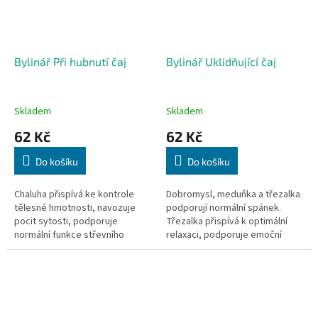
Bylinář Při hubnutí čaj
Bylinář Uklidňující čaj
Skladem
Skladem
62 Kč
62 Kč
Do košíku
Do košíku
Chaluha přispívá ke kontrole
Dobromysl, meduňka a třezalka
tělesné hmotnosti, navozuje
podporují normální spánek.
pocit sytosti, podporuje
Třezalka přispívá k optimální
normální funkce střevního
relaxaci, podporuje emoční
traktu, normální trávení. Svízel
rovnováhu. Srdečník podporuje
podporuje normální činnost
normální činnost nervové...
jater....