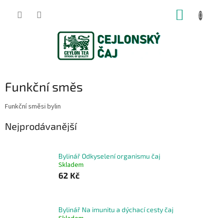
Přejít
NÁKUP
na
obsah
KOŠÍK
Funkční směs
Funkční směsi bylin
Nejprodávanější
Bylinář Odkyselení organismu čaj
Skladem
62 Kč
Bylinář Na imunitu a dýchací cesty čaj