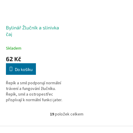
Bylinář Žlučník a slinivka
čaj
Skladem
62 Kč
Do košíku
Řepík a smil podporují normální
trávení a fungování žlučníku.
Řepík, smil a ostropestřec
přispívají k normální funkci jater.
Máta a oman pomáhají
podporovat zažívání. 40 sáčků,...
19
položek celkem
O
v
l
Z