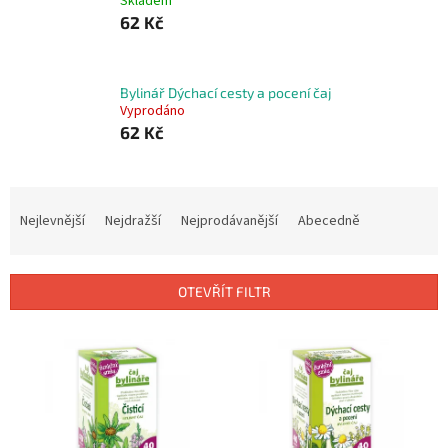
Skladem
62 Kč
Bylinář Dýchací cesty a pocení čaj
Vyprodáno
62 Kč
Ř
a
Nejlevnější
Nejdražší
Nejprodávanější
Abecedně
z
e
n
OTEVŘÍT FILTR
í
p
V
r
ý
o
p
d
i
u
s
k