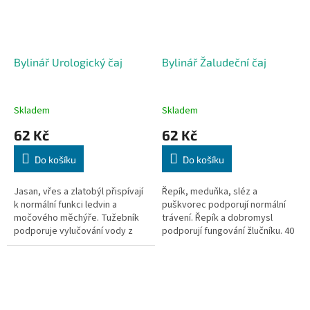
Bylinář Urologický čaj
Bylinář Žaludeční čaj
Skladem
Skladem
62 Kč
62 Kč
Do košíku
Do košíku
Jasan, vřes a zlatobýl přispívají
Řepík, meduňka, sléz a
k normální funkci ledvin a
puškvorec podporují normální
močového měchýře. Tužebník
trávení. Řepík a dobromysl
podporuje vylučování vody z
podporují fungování žlučníku. 40
organismu. 40 sáčků, 40x 1,6g
sáčků, 40x 1,6g