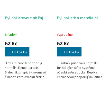
Bylinář Krevní tlak čaj
Bylinář Krk a mandle čaj
Skladem
Vyprodáno
62 Kč
62 Kč
Do košíku
Do košíku
Hloh a tužebník podporují
Tužebník přispívá k normální
normální činnost srdce.
funkci dýchacího systému,
Srdečník přispívá k normální
působí antisepticky. Řepík s
činnosti kardiovaskulárního
echinaceou podporují imunitu a
systému a k udržení normálního
normální funkci horních
krevního tlaku. 40 sáčků, 40x
dýchacích cest. 40 sáčků, 40x
1,6g
1,6g