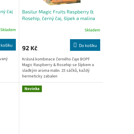
cný čaj
Basilur Magic Fruits Raspberry &
Rosehip, černý čaj, šípek a malina
Skladem
Skladem
 košíku
Do košíku
92 Kč
ovaný
Krásná kombinace černého čaje BOPF
Magic Raspberry & Rosehip se šípkem a
sladkým aroma malin. 25 sáčků, každý
hermeticky zabalen
Novinka