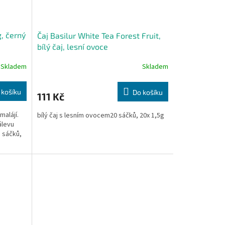
g, černý
Čaj Basilur White Tea Forest Fruit,
bílý čaj, lesní ovoce
Skladem
Skladem
 košíku
Do košíku
111 Kč
malájí.
bílý čaj s lesním ovocem20 sáčků, 20x 1,5g
álevu
5 sáčků,