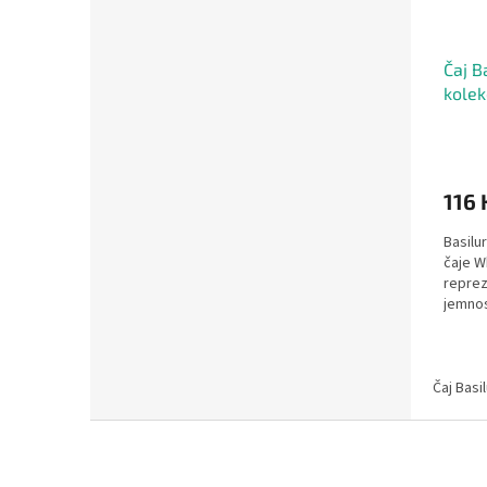
Čaj B
kolek
116 
Basilu
čaje W
reprez
jemnos
namích
Čaj Basi
Z
á
p