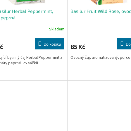
asilur Herbal Peppermint,
Basilur Fruit Wild Rose, ovo
 peprná
Skladem
Do košíku
Do
č
85 Kč
jící bylinný čaj Herbal Peppermint z
Ovocný čaj, aromatizovaný, porc
 máty peprné. 25 sáčků