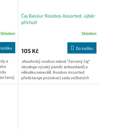
Čaj Basilur Rooibos Assorted, výběr
příchutí
Skladem
Skladem
 košíku
Do košíku
105 Kč
sly a
Jihoafrický rooibos neboli "červený čaj"
jeho
obsahuje vysoký poměr antioxidantů a
odu.
několika minerálů. Rooibos Assorted
tní černý
představuje poznávací sadu veškerých
námi nabízených příchutí....