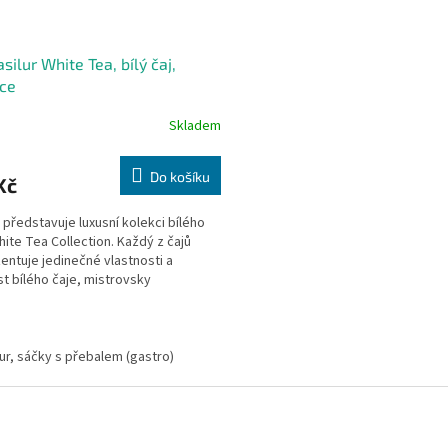
asilur White Tea, bílý čaj,
ce
Skladem
Do košíku
Kč
r představuje luxusní kolekci bílého
hite Tea Collection. Každý z čajů
entuje jedinečné vlastnosti a
t bílého čaje, mistrovsky
aného s lahodnými...
O
v
lur, sáčky s přebalem (gastro)
l
á
d
a
c