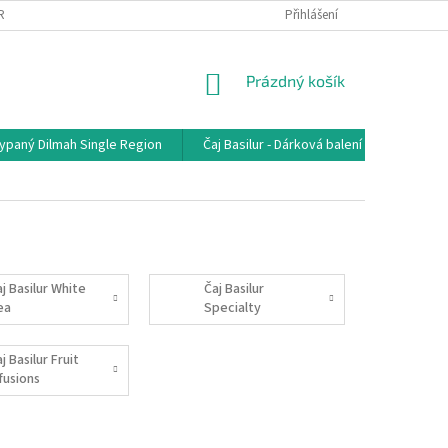
RANA OSOBNÍCH ÚDAJŮ
MOJE OBJEDNÁVKA
Přihlášení
NÁKUPNÍ
Prázdný košík
KOŠÍK
sypaný Dilmah Single Region
Čaj Basilur - Dárková balení
Čaj - j
j Basilur White
Čaj Basilur
ea
Specialty
j Basilur Fruit
fusions