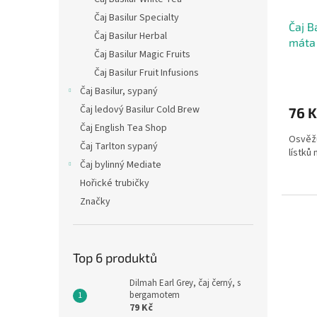
u
ů
Čaj Basilur Specialty
Čaj B
k
Čaj Basilur Herbal
máta
t
Čaj Basilur Magic Fruits
ů
Čaj Basilur Fruit Infusions
Čaj Basilur, sypaný
Čaj ledový Basilur Cold Brew
76 K
Čaj English Tea Shop
Osvěžu
Čaj Tarlton sypaný
lístků
Čaj bylinný Mediate
Hořické trubičky
Značky
Top 6 produktů
Dilmah Earl Grey, čaj černý, s
bergamotem
79 Kč