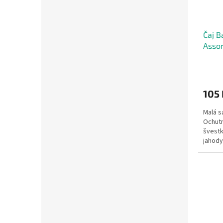
Čaj B
Asso
105 
Malá s
Ochutn
švestk
jahody