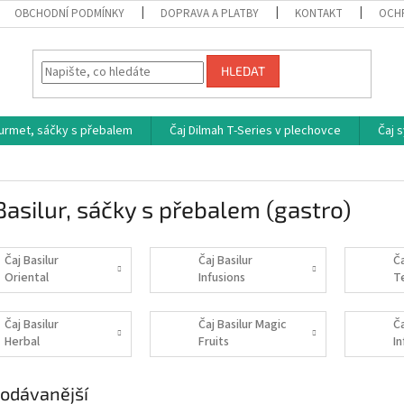
OBCHODNÍ PODMÍNKY
DOPRAVA A PLATBY
KONTAKT
OCH
HLEDAT
ourmet, sáčky s přebalem
Čaj Dilmah T-Series v plechovce
Čaj 
Basilur, sáčky s přebalem (gastro)
Čaj Basilur
Čaj Basilur
Ča
Oriental
Infusions
T
Čaj Basilur
Čaj Basilur Magic
Ča
Herbal
Fruits
In
odávanější