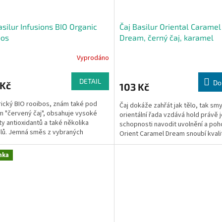
asilur Infusions BIO Organic
Čaj Basilur Oriental Caramel
bos
Dream, černý čaj, karamel
Vyprodáno
DETAIL
Do
 Kč
103 Kč
rický BIO rooibos, znám také pod
Čaj dokáže zahřát jak tělo, tak smy
 "červený čaj", obsahuje vysoké
orientální řada vzdává hold právě 
y antioxidantů a také několika
schopnosti navodit uvolnění a poh
lů. Jemná směs z vybraných
Orient Caramel Dream snoubí kvali
ckých zahrad zaručuje...
čaj plné chuti...
nka