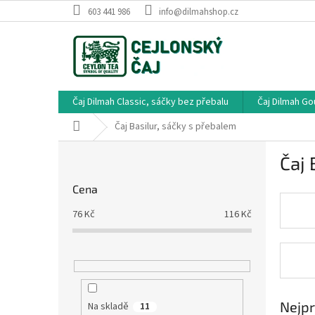
Přejít
603 441 986
info@dilmahshop.cz
na
obsah
Čaj Dilmah Classic, sáčky bez přebalu
Čaj Dilmah G
Domů
Čaj Basilur, sáčky s přebalem
P
Čaj 
o
s
Cena
t
r
76
Kč
116
Kč
a
n
n
í
p
a
Nejpr
Na skladě
11