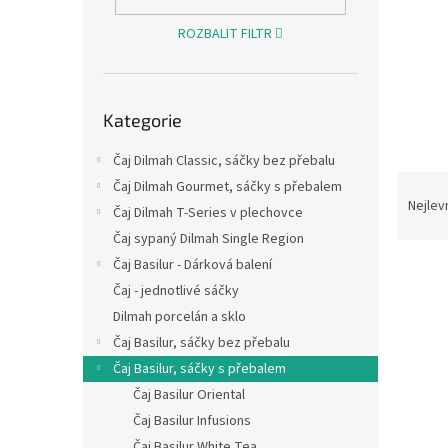
n
e
ROZBALIT FILTR
l
Přeskočit
Kategorie
kategorie
Čaj Dilmah Classic, sáčky bez přebalu
Ř
Čaj Dilmah Gourmet, sáčky s přebalem
a
Nejlev
Čaj Dilmah T-Series v plechovce
z
Čaj sypaný Dilmah Single Region
e
Čaj Basilur - Dárková balení
V
n
ý
í
Čaj - jednotlivé sáčky
p
p
Dilmah porcelán a sklo
i
r
Čaj Basilur, sáčky bez přebalu
s
o
Čaj Basilur, sáčky s přebalem
p
d
Čaj Basilur Oriental
r
u
Čaj Basilur Infusions
o
k
d
t
Čaj Basilur White Tea