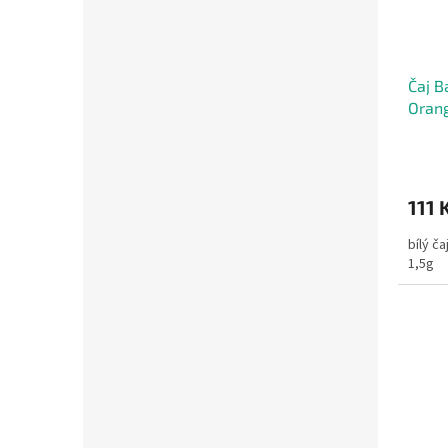
Čaj B
Orang
111 
bílý č
1,5g