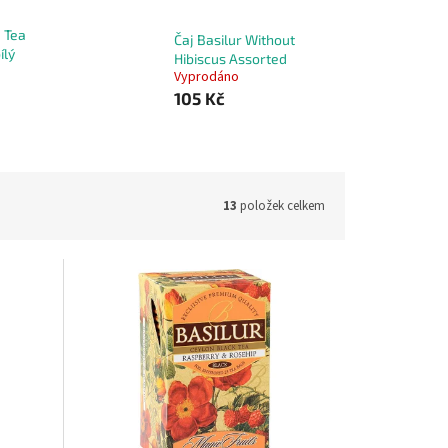
e Tea
Čaj Basilur Without
ílý
Hibiscus Assorted
Vyprodáno
105 Kč
13
položek celkem