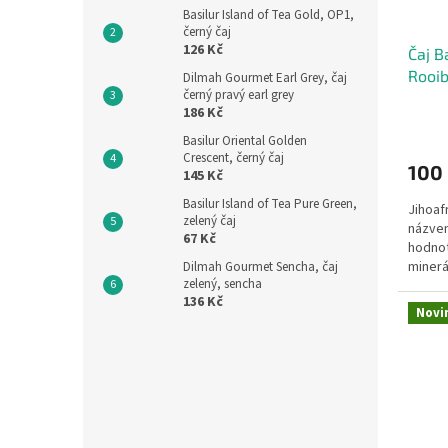
Basilur Island of Tea Gold, OP1,
černý čaj
126 Kč
Čaj B
Rooi
Dilmah Gourmet Earl Grey, čaj
černý pravý earl grey
186 Kč
Basilur Oriental Golden
Crescent, černý čaj
100
145 Kč
Basilur Island of Tea Pure Green,
Jihoaf
zelený čaj
názvem
67 Kč
hodnot
minerá
Dilmah Gourmet Sencha, čaj
zelený, sencha
organi
136 Kč
Novi