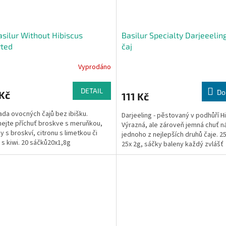
asilur Without Hibiscus
Basilur Specialty Darjeeelin
rted
čaj
Vyprodáno
DETAIL
Do
Kč
111 Kč
ada ovocných čajů bez ibišku.
Darjeeling - pěstovaný v podhůří Hi
ejte příchuť broskve s meruňkou,
Výrazná, ale zároveň jemná chuť n
y s broskví, citronu s limetkou či
jednoho z nejlepších druhů čaje. 2
 s kiwi. 20 sáčků20x1,8g
25x 2g, sáčky baleny každý zvlášť