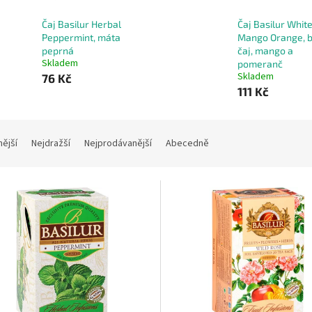
Čaj Basilur Herbal
Čaj Basilur Whit
Peppermint, máta
Mango Orange, b
peprná
čaj, mango a
Skladem
pomeranč
Skladem
76 Kč
111 Kč
nější
Nejdražší
Nejprodávanější
Abecedně