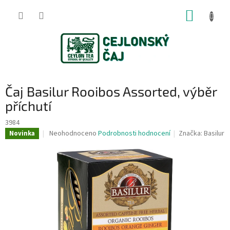
Přejít
NÁKUP
na
obsah
KOŠÍK
Čaj Basilur Rooibos Assorted, výběr
příchutí
3984
Průměrné
Neohodnoceno
Podrobnosti hodnocení
Značka:
Basilur
Novinka
hodnocení
produktu
je
0,0
z
5
hvězdiček.