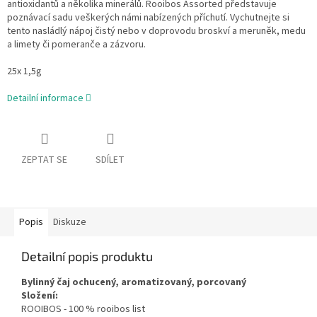
antioxidantů a několika minerálů. Rooibos Assorted představuje
poznávací sadu veškerých námi nabízených příchutí. Vychutnejte si
tento nasládlý nápoj čistý nebo v doprovodu broskví a meruněk, medu
a limety či pomeranče a zázvoru.
25x 1,5g
Detailní informace
ZEPTAT SE
SDÍLET
Popis
Diskuze
Detailní popis produktu
Bylinný čaj ochucený, aromatizovaný, porcovaný
Složení:
ROOIBOS - 100 % rooibos list