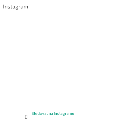
a
Instagram
t
í
Sledovat na Instagramu