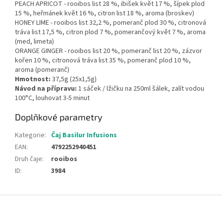
PEACH APRICOT - rooibos list 28 %, ibišek květ 17 %, šípek plod
15 %, heřmánek květ 16 %, citron list 18 %, aroma (broskev)
HONEY LIME - rooibos list 32,2 %, pomeranč plod 30 %, citronová
tráva list 17,5 %, citron plod 7 %, pomerančový květ 7 %, aroma
(med, limeta)
ORANGE GINGER - rooibos list 20 %, pomeranč list 20 %, zázvor
kořen 10 %, citronová tráva list 35 %, pomeranč plod 10 %,
aroma (pomeranč)
Hmotnost:
37,5g (25x1,5g)
Návod na přípravu:
1 sáček / lžičku na 250ml šálek, zalít vodou
100°C, louhovat 3-5 minut
Doplňkové parametry
Kategorie
:
Čaj Basilur Infusions
EAN
:
4792252940451
Druh čaje
:
rooibos
ID
:
3984
Z
á
p