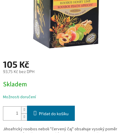
105 Kč
93,75 Kč bez DPH
Měrná
Skladem
cena:
Možnosti doručení
Přidat do košíku
Jihoafrický rooibos neboli "červený čaj" obsahuje vysoký poměr