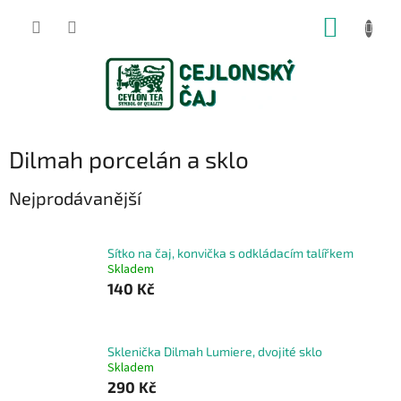
Přejít
NÁKUP
na
obsah
KOŠÍK
Dilmah porcelán a sklo
Nejprodávanější
Sítko na čaj, konvička s odkládacím talířkem
Skladem
140 Kč
Sklenička Dilmah Lumiere, dvojité sklo
Skladem
290 Kč