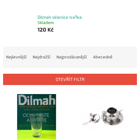
Dilmah sklenice IceTea
Skladem
120 Kč
Ř
a
Nejlevnější
Nejdražší
Nejprodávanější
Abecedně
z
e
n
OTEVŘÍT FILTR
í
p
V
r
ý
o
p
d
i
u
s
k
p
t
r
ů