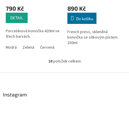
790 Kč
890 Kč
DETAIL
Do košíku
Porcelánová konvička 420ml ve
French press, skleněná
třech barvách.
konvička se sítkovým pístem.
250ml
Modrá
Zelená
Červená
10
položek celkem
O
v
l
Z
á
á
d
p
a
a
Instagram
c
t
í
í
p
r
v
k