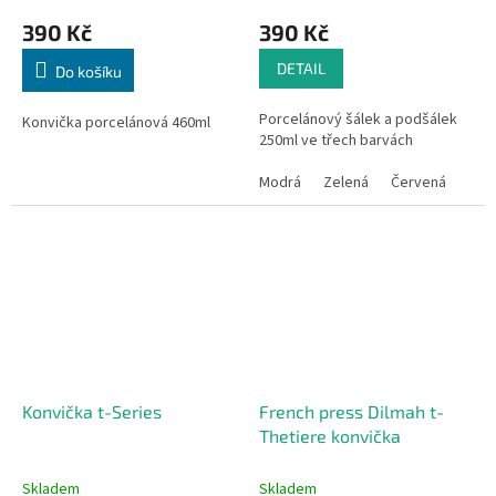
390 Kč
390 Kč
DETAIL
Do košíku
Porcelánový šálek a podšálek
Konvička porcelánová 460ml
250ml ve třech barvách
Modrá
Zelená
Červená
Konvička t-Series
French press Dilmah t-
Thetiere konvička
Skladem
Skladem