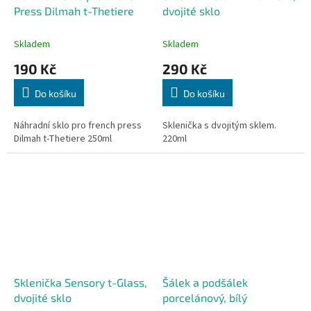
Press Dilmah t-Thetiere
dvojité sklo
Skladem
Skladem
190 Kč
290 Kč
Do košíku
Do košíku
Náhradní sklo pro french press
Sklenička s dvojitým sklem.
Dilmah t-Thetiere 250ml
220ml
Sklenička Sensory t-Glass,
Šálek a podšálek
dvojité sklo
porcelánový, bílý