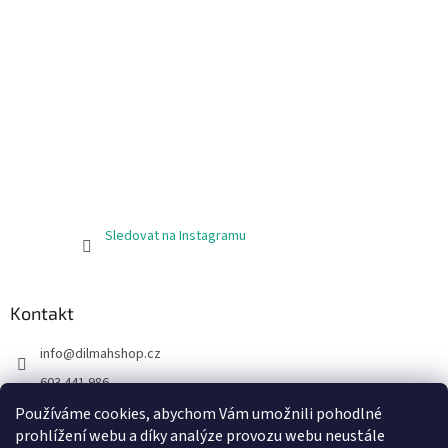
y
v
ý
p
i
s
u
Sledovat na Instagramu
Kontakt
info
@
dilmahshop.cz
603 441 986
603 890 398
Používáme cookies, abychom Vám umožnili pohodlné
prohlížení webu a díky analýze provozu webu neustále
https://www.facebook.com/cejlonskycaj