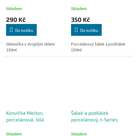
Skladem
Skladem
290 Kč
350 Kč
Do košíku
Do košíku
Sklenička s dvojitým sklem
Porcelánový šálek a podšálek
230ml
150ml
Konvička Melton,
Šálek a podšálek
porcelánová, bílá
porcelánový, t-Series
Skladem
Skladem