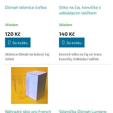
o
d
Dilmah sklenice IceTea
Sítko na čaj, konvička s
u
odkládacím talířkem
k
t
Skladem
Skladem
ů
120 Kč
140 Kč
Do košíku
Do košíku
Sklenice Dilmah na ledový čaj.
Kovové sítko na čaj ve tvaru
320ml
konvičky.Odkládací talířek.
Náhradní sklo pro French
Sklenička Dilmah Lumiere,