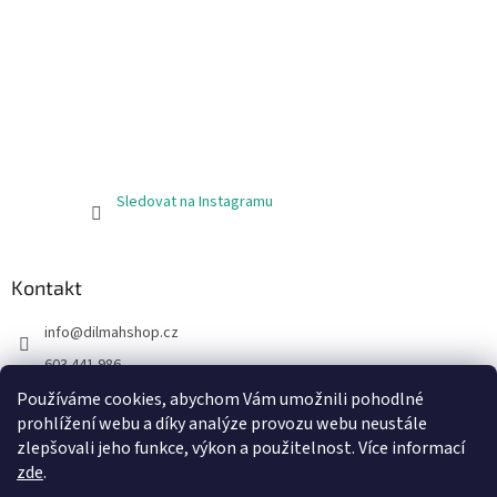
p
i
s
u
Sledovat na Instagramu
Kontakt
info
@
dilmahshop.cz
603 441 986
603 890 398
Používáme cookies, abychom Vám umožnili pohodlné
prohlížení webu a díky analýze provozu webu neustále
https://www.facebook.com/cejlonskycaj
zlepšovali jeho funkce, výkon a použitelnost. Více informací
zde
.