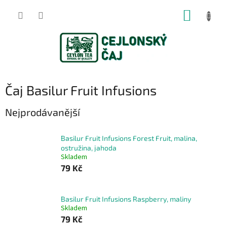
Přejít
NÁKUP
na
obsah
KOŠÍK
Čaj Basilur Fruit Infusions
Nejprodávanější
Basilur Fruit Infusions Forest Fruit, malina,
ostružina, jahoda
Skladem
79 Kč
Basilur Fruit Infusions Raspberry, maliny
Skladem
79 Kč