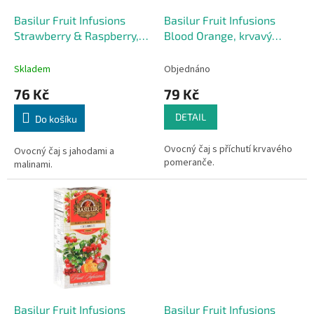
o
d
Basilur Fruit Infusions
Basilur Fruit Infusions
u
Strawberry & Raspberry,
Blood Orange, krvavý
k
jahoda, malina
pomeranč
t
Skladem
Objednáno
ů
76 Kč
79 Kč
DETAIL
Do košíku
Ovocný čaj s příchutí krvavého
Ovocný čaj s jahodami a
pomeranče.
malinami.
Basilur Fruit Infusions
Basilur Fruit Infusions