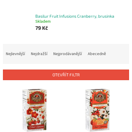
Basilur Fruit Infusions Cranberry, brusinka
Skladem
79 Kč
Ř
a
Nejlevnější
Nejdražší
Nejprodávanější
Abecedně
z
e
n
OTEVŘÍT FILTR
í
p
V
r
ý
o
p
d
i
u
s
k
p
t
r
ů