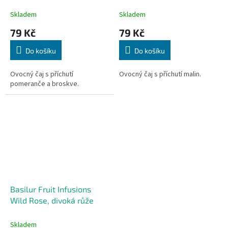
pomeranč, broskev
Skladem
Skladem
79 Kč
79 Kč
Do košíku
Do košíku
Ovocný čaj s příchutí
Ovocný čaj s příchutí malin.
pomeranče a broskve.
Basilur Fruit Infusions
Wild Rose, divoká růže
Skladem