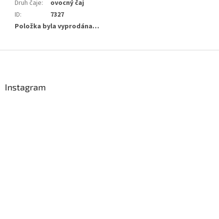
Druh čaje
:
ovocný čaj
ID
:
7327
Položka byla vyprodána…
Z
á
p
a
Instagram
t
í