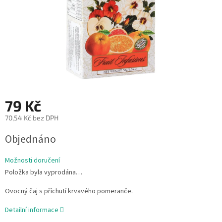
79 Kč
70,54 Kč bez DPH
Měrná
Objednáno
cena:
Možnosti doručení
Položka byla vyprodána…
Ovocný čaj s příchutí krvavého pomeranče.
Detailní informace