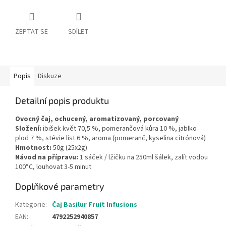
ZEPTAT SE
SDÍLET
Popis
Diskuze
Detailní popis produktu
Ovocný čaj, ochucený, aromatizovaný, porcovaný
Složení:
ibišek květ 70,5 %, pomerančová kůra 10 %, jablko
plod 7 %, stévie list 6 %, aroma (pomeranč, kyselina citrónová)
Hmotnost:
50g (25x2g)
Návod na přípravu:
1 sáček / lžičku na 250ml šálek, zalít vodou
100°C, louhovat 3-5 minut
Doplňkové parametry
Kategorie
:
Čaj Basilur Fruit Infusions
EAN
:
4792252940857