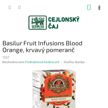
Přejít
NÁKUP
na
obsah
KOŠÍK
Basilur Fruit Infusions Blood
Orange, krvavý pomeranč
7327
Průměrné
Neohodnoceno
Podrobnosti hodnocení
Značka:
Basilur
hodnocení
produktu
je
0,0
z
5
hvězdiček.