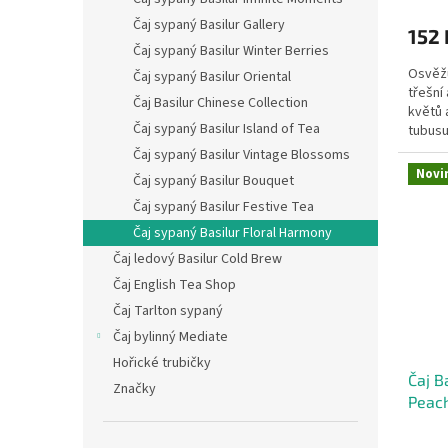
Čaj sypaný Basilur Gallery
152 
Čaj sypaný Basilur Winter Berries
Osvěžu
Čaj sypaný Basilur Oriental
třešní
Čaj Basilur Chinese Collection
květů 
Čaj sypaný Basilur Island of Tea
tubusu
Čaj sypaný Basilur Vintage Blossoms
Novi
Čaj sypaný Basilur Bouquet
Čaj sypaný Basilur Festive Tea
Čaj sypaný Basilur Floral Harmony
Čaj ledový Basilur Cold Brew
Čaj English Tea Shop
Čaj Tarlton sypaný
Čaj bylinný Mediate
Hořické trubičky
Čaj B
Značky
Peach
bros