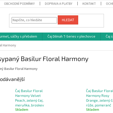
OBCHODNÍ PODMÍNKY
DOPRAVA A PLATBY
KONTAKT
OCH
HLEDAT
ourmet, sáčky s přebalem
Čaj Dilmah T-Series v plechovce
Čaj 
ral Harmony
sypaný Basilur Floral Harmony
ný Basilur Floral Harmony
odávanější
Čaj Basilur Floral
Čaj Basilur Flora
Harmony Velvet
Harmony Rosy
Peach, zelený čaj,
Orange, zelený č
meruňka, broskev
růže, pomeranč
Skladem
Skladem