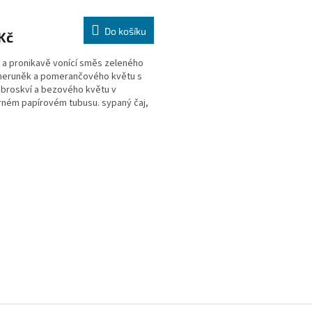
Do košíku
Kč
 a pronikavě vonící směs zeleného
meruněk a pomerančového květu s
broskví a bezového květu v
ném papírovém tubusu. sypaný čaj,
O
v
l
á
d
a
c
í
p
r
v
k
y
v