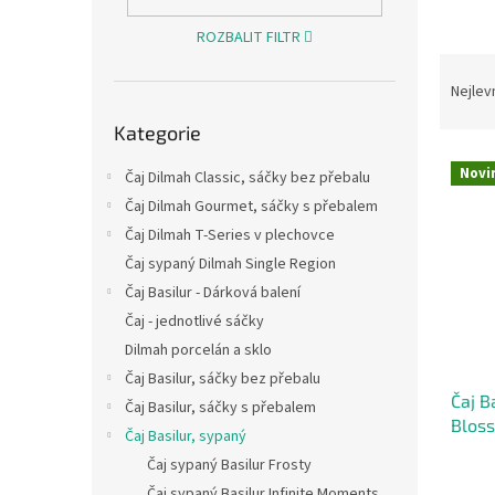
n
e
ROZBALIT FILTR
l
Ř
a
Nejlev
Přeskočit
z
Kategorie
kategorie
e
V
n
Novi
Čaj Dilmah Classic, sáčky bez přebalu
ý
í
Čaj Dilmah Gourmet, sáčky s přebalem
p
p
i
r
Čaj Dilmah T-Series v plechovce
s
o
Čaj sypaný Dilmah Single Region
p
d
Čaj Basilur - Dárková balení
r
u
Čaj - jednotlivé sáčky
o
k
Dilmah porcelán a sklo
d
t
u
Čaj Basilur, sáčky bez přebalu
ů
Čaj B
k
Čaj Basilur, sáčky s přebalem
Bloss
t
Čaj Basilur, sypaný
ů
Čaj sypaný Basilur Frosty
Čaj sypaný Basilur Infinite Moments