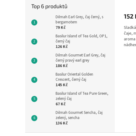
Top 6 produktů
152 
Dilmah Earl Grey, čaj černý, s
bergamotem
79 Kč
Sladká
čaje, 
Basilur Island of Tea Gold, OP1,
aroma 
černý čaj
nádher
126 Kč
75g
Dilmah Gourmet Earl Grey, čaj
černý pravý earl grey
186 Kč
Basilur Oriental Golden
Crescent, černý čaj
145 Kč
Basilur Island of Tea Pure Green,
zelený čaj
67 Kč
Dilmah Gourmet Sencha, čaj
zelený, sencha
136 Kč
Z