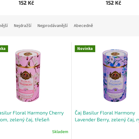
152 Kč
152 Kč
nější
Nejdražší
Nejprodávanější
Abecedně
nka
Novinka
asilur Floral Harmony Cherry
Čaj Basilur Floral Harmony
om, zelený čaj, třešeň
Lavender Berry, zelený čaj, r
levandule
Skladem