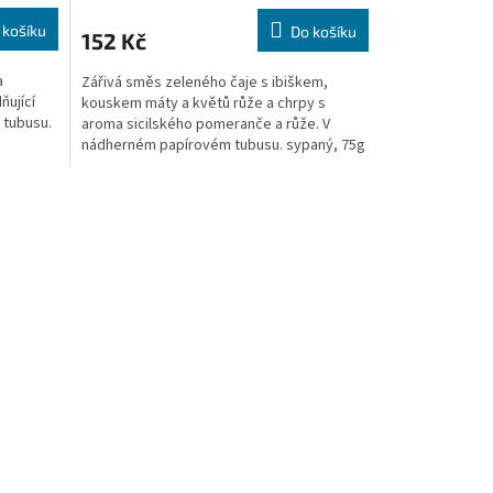
 košíku
Do košíku
152 Kč
a
Zářivá směs zeleného čaje s ibiškem,
ňující
kouskem máty a květů růže a chrpy s
 tubusu.
aroma sicilského pomeranče a růže. V
nádherném papírovém tubusu. sypaný, 75g