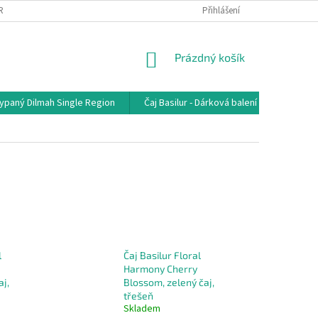
RANA OSOBNÍCH ÚDAJŮ
MOJE OBJEDNÁVKA
Přihlášení
NÁKUPNÍ
Prázdný košík
KOŠÍK
sypaný Dilmah Single Region
Čaj Basilur - Dárková balení
Čaj - j
l
Čaj Basilur Floral
Harmony Cherry
aj,
Blossom, zelený čaj,
třešeň
Skladem