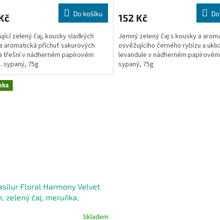
Do košíku
Do
Kč
152 Kč
jící zelený čaj, kousky sladkých
Jemný zelený čaj s kousky a arom
 a aromatická příchuť sakurových
osvěžujícího černého rybízu a uklid
a třešní v nádherném papírovém
levandule v nádherném papírovém
. sypaný, 75g
sypaný, 75g
nka
asilur Floral Harmony Velvet
, zelený čaj, meruňka,
kev
Skladem