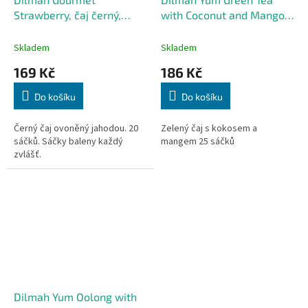
Strawberry, čaj černý,
with Coconut and Mango,
jahoda
zelený čaj, kokos a mango
Skladem
Skladem
169 Kč
186 Kč
Do košíku
Do košíku
Černý čaj ovoněný jahodou. 20
Zelený čaj s kokosem a
sáčků. Sáčky baleny každý
mangem 25 sáčků
zvlášť.
Dilmah Yum Oolong with