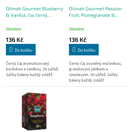
o
d
Dilmah Gourmet Blueberry
Dilmah Gourmet Passion
u
& Vanilla, čaj černý,
Fruit, Pomegranate &
k
borůvka a vanilka
Honeysuckle, čaj černý
t
Skladem
Skladem
ů
136 Kč
136 Kč
Do košíku
Do košíku
Černý čaj aromatizovaný
Černý čaj ovoněný mučenkou,
borůvkou a vanilkou. 20 sáčků.
granátovým jablkem a
Sáčky baleny každý zvlášť.
zimolezem. 20 sáčků. Sáčky
baleny každý zvlášť.