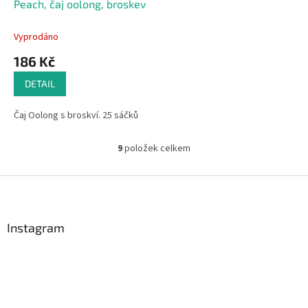
Peach, čaj oolong, broskev
Vyprodáno
186 Kč
DETAIL
Čaj Oolong s broskví. 25 sáčků
9
položek celkem
O
v
l
Z
á
á
d
p
a
a
Instagram
c
t
í
í
p
r
v
k