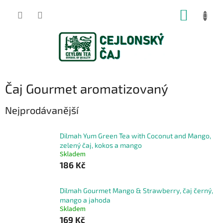
Přejít
NÁKUP
na
obsah
KOŠÍK
Čaj Gourmet aromatizovaný
Nejprodávanější
Dilmah Yum Green Tea with Coconut and Mango,
zelený čaj, kokos a mango
Skladem
186 Kč
Dilmah Gourmet Mango & Strawberry, čaj černý,
mango a jahoda
Skladem
169 Kč