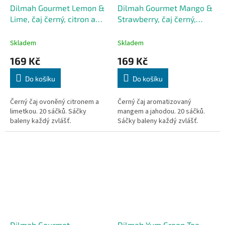
Dilmah Gourmet Lemon &
Dilmah Gourmet Mango &
Lime, čaj černý, citron a
Strawberry, čaj černý,
limetka
mango a jahoda
Skladem
Skladem
169 Kč
169 Kč
Do košíku
Do košíku
Černý čaj ovoněný citronem a
Černý čaj aromatizovaný
limetkou. 20 sáčků. Sáčky
mangem a jahodou. 20 sáčků.
baleny každý zvlášť.
Sáčky baleny každý zvlášť.
Dilmah Gourmet
Dilmah Yum Green Tea