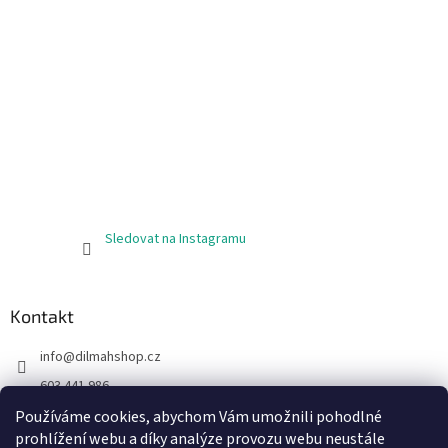
y
v
ý
p
i
s
u
Sledovat na Instagramu
Kontakt
info
@
dilmahshop.cz
603 441 986
603 890 398
Používáme cookies, abychom Vám umožnili pohodlné
prohlížení webu a díky analýze provozu webu neustále
https://www.facebook.com/cejlonskycaj