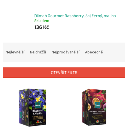
Dilmah Gourmet Raspberry, čaj černý, malina
Skladem
136 Kč
Ř
a
Nejlevnější
Nejdražší
Nejprodávanější
Abecedně
z
e
n
OTEVŘÍT FILTR
í
p
V
r
ý
o
p
d
i
u
s
k
p
t
r
ů