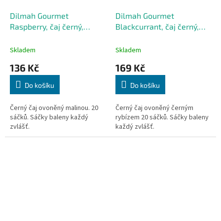
Dilmah Gourmet
Dilmah Gourmet
Raspberry, čaj černý,
Blackcurrant, čaj černý,
malina
černý rybíz
Skladem
Skladem
136 Kč
169 Kč
Do košíku
Do košíku
Černý čaj ovoněný malinou. 20
Černý čaj ovoněný černým
sáčků. Sáčky baleny každý
rybízem 20 sáčků. Sáčky baleny
zvlášť.
každý zvlášť.