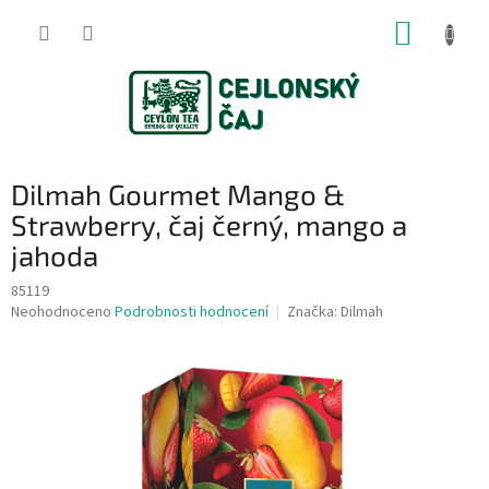
Přejít
NÁKUP
na
obsah
KOŠÍK
Dilmah Gourmet Mango &
Strawberry, čaj černý, mango a
jahoda
85119
Průměrné
Neohodnoceno
Podrobnosti hodnocení
Značka:
Dilmah
hodnocení
produktu
je
0,0
z
5
hvězdiček.