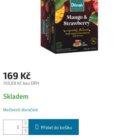
169 Kč
150,89 Kč bez DPH
Měrná
Skladem
cena:
Možnosti doručení
Přidat do košíku