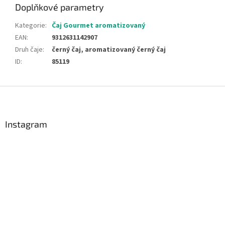
Doplňkové parametry
Kategorie
:
Čaj Gourmet aromatizovaný
EAN
:
9312631142907
Druh čaje
:
černý čaj, aromatizovaný černý čaj
ID
:
85119
Z
á
p
a
Instagram
t
í