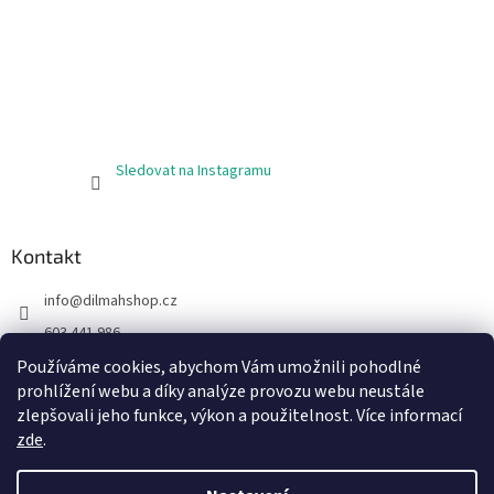
Sledovat na Instagramu
Kontakt
info
@
dilmahshop.cz
603 441 986
603 890 398
Používáme cookies, abychom Vám umožnili pohodlné
prohlížení webu a díky analýze provozu webu neustále
https://www.facebook.com/cejlonskycaj
zlepšovali jeho funkce, výkon a použitelnost. Více informací
zde
.