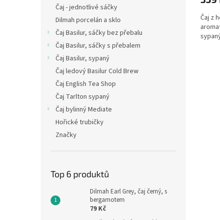
Čaj - jednotlivé sáčky
Čaj z 
Dilmah porcelán a sklo
aromat
Čaj Basilur, sáčky bez přebalu
sypaný
Čaj Basilur, sáčky s přebalem
Čaj Basilur, sypaný
Čaj ledový Basilur Cold Brew
Čaj English Tea Shop
Čaj Tarlton sypaný
Čaj bylinný Mediate
Hořické trubičky
Značky
Top 6 produktů
Dilmah Earl Grey, čaj černý, s
bergamotem
79 Kč