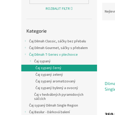
n
Ř
e
ROZBALIT FILTR
a
Nejlev
l
z
e
Přeskočit
V
n
Kategorie
kategorie
ý
í
p
p
Čaj Dilmah Classic, sáčky bez přebalu
i
r
Čaj Dilmah Gourmet, sáčky s přebalem
s
o
Čaj Dilmah T-Series v plechovce
p
d
r
Čaj sypaný
u
o
k
Čaj sypaný černý
d
t
Čaj sypaný zelený
u
ů
Čaj sypaný aromatizovaný
Dilm
k
Čaj sypaný bylinný a ovocný
Singl
t
Čaj v hedvábných pyramidových
ů
sáčcích
Čaj sypaný Dilmah Single Region
Čaj Basilur - Dárková balení
359