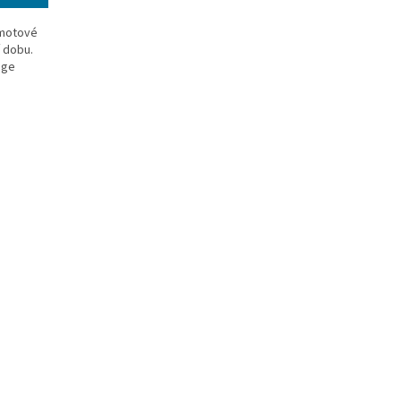
amotové
í dobu.
nge