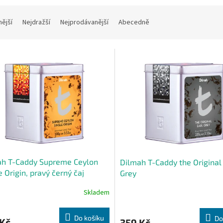
nější
Nejdražší
Nejprodávanější
Abecedně
ah T-Caddy Supreme Ceylon
Dilmah T-Caddy the Original
e Origin, pravý černý čaj
Grey
Skladem
Průměrné
hodnocení
produktu
Do košíku
Do
 Kč
359 Kč
je