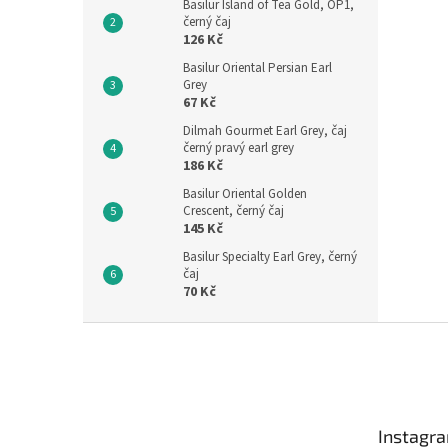
Basilur Island of Tea Gold, OP1,
černý čaj
126 Kč
Basilur Oriental Persian Earl
Grey
67 Kč
Dilmah Gourmet Earl Grey, čaj
černý pravý earl grey
186 Kč
Basilur Oriental Golden
Crescent, černý čaj
145 Kč
Basilur Specialty Earl Grey, černý
čaj
70 Kč
Z
á
p
a
t
Instagr
í