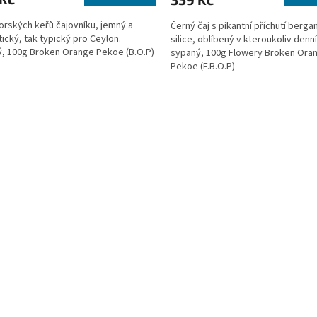
3,6
horských keřů čajovníku, jemný a
Černý čaj s pikantní příchutí berg
z
ický, tak typický pro Ceylon.
silice, oblíbený v kteroukoliv denn
5
, 100g Broken Orange Pekoe (B.O.P)
sypaný, 100g Flowery Broken Ora
hvězdiček.
Pekoe (F.B.O.P)
O
v
l
á
d
a
c
í
p
r
v
k
y
v
ý
p
i