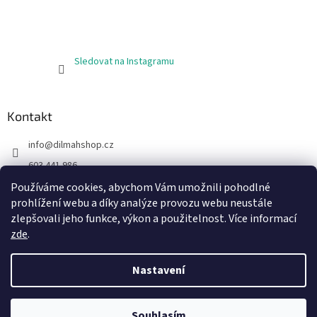
Sledovat na Instagramu
Kontakt
info
@
dilmahshop.cz
603 441 986
603 890 398
Používáme cookies, abychom Vám umožnili pohodlné
prohlížení webu a díky analýze provozu webu neustále
https://www.facebook.com/cejlonskycaj
zlepšovali jeho funkce, výkon a použitelnost. Více informací
zde
.
Nastavení
Vytvořil Shoptet
Souhlasím
Copyright 2026
Cejlonský čaj
. Všechna práva vyhrazena.