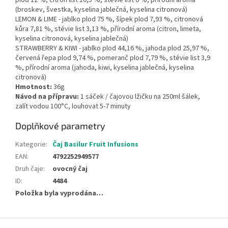
plod 12 %, citron list 10,5 %, stévie list 6 %, přírodní aroma
(broskev, švestka, kyselina jablečná, kyselina citronová)
LEMON & LIME - jablko plod 75 %, šípek plod 7,93 %, citronová
kůra 7,81 %, stévie list 3,13 %, přírodní aroma (citron, limeta,
kyselina citronová, kyselina jablečná)
STRAWBERRY & KIWI - jablko plod 44,16 %, jahoda plod 25,97 %,
červená řepa plod 9,74 %, pomeranč plod 7,79 %, stévie list 3,9
%, přírodní aroma (jahoda, kiwi, kyselina jablečná, kyselina
citronová)
Hmotnost:
36g
Návod na přípravu:
1 sáček / čajovou lžičku na 250ml šálek,
zalít vodou 100°C, louhovat 5-7 minuty
Doplňkové parametry
Kategorie
:
Čaj Basilur Fruit Infusions
EAN
:
4792252949577
Druh čaje
:
ovocný čaj
ID
:
4484
Položka byla vyprodána…
Z