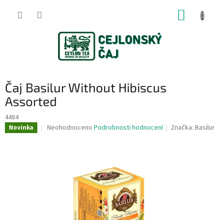
Přejít
NÁKUP
na
obsah
KOŠÍK
Čaj Basilur Without Hibiscus
Assorted
4484
Průměrné
Neohodnoceno
Podrobnosti hodnocení
Značka:
Basilur
Novinka
hodnocení
produktu
je
0,0
z
5
hvězdiček.