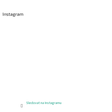
á
p
a
Instagram
t
í
Sledovat na Instagramu