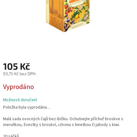
105 Kč
93,75 Kč bez DPH
Měrná
Vyprodáno
cena:
Možnosti doručení
Položka byla vyprodána…
Malá sada ovocných čajů bez ibišku. Ochutnejte příchuť broskve s
meruňkou, švestky s broskví, citronu s limetkou či jahody s kiwi.
20 sáčků