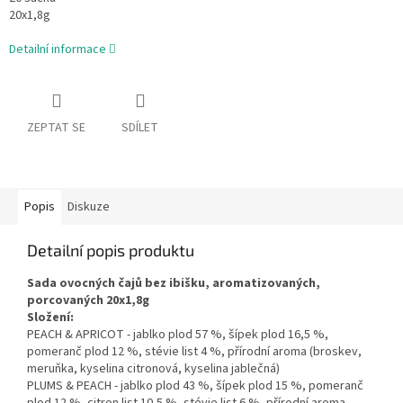
20x1,8g
Detailní informace
ZEPTAT SE
SDÍLET
Popis
Diskuze
Detailní popis produktu
Sada ovocných čajů bez ibišku, aromatizovaných,
porcovaných 20x1,8g
Složení:
PEACH & APRICOT - jablko plod 57 %, šípek plod 16,5 %,
pomeranč plod 12 %, stévie list 4 %, přírodní aroma (broskev,
meruňka, kyselina citronová, kyselina jablečná)
PLUMS & PEACH - jablko plod 43 %, šípek plod 15 %, pomeranč