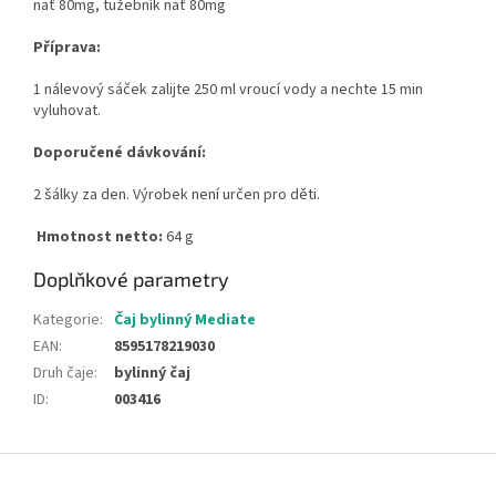
nať 80mg, tužebník nať 80mg
Příprava:
1 nálevový sáček zalijte 250 ml vroucí vody a nechte 15 min
vyluhovat.
Doporučené dávkování:
2 šálky za den. Výrobek není určen pro děti.
Hmotnost netto:
64 g
Doplňkové parametry
Kategorie
:
Čaj bylinný Mediate
EAN
:
8595178219030
Druh čaje
:
bylinný čaj
ID
:
003416
Z
á