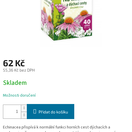
62 Kč
55,36 Kč bez DPH
Měrná
Skladem
cena:
Možnosti doručení
Přidat do košíku
Echinacea přispívá k normální funkci horních cest dýchacích a