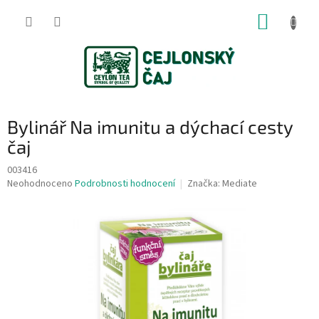
Přejít
NÁKUP
na
obsah
KOŠÍK
Bylinář Na imunitu a dýchací cesty
čaj
003416
Průměrné
Neohodnoceno
Podrobnosti hodnocení
Značka:
Mediate
hodnocení
produktu
je
0,0
z
5
hvězdiček.