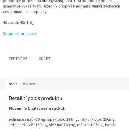
podporuje přirozenou obranyschopnost. Lípa podporuje pocení a
usnadňuje vykašlávání.Tužebník přispívá k normální funkci dýchacích
cest, působí antisepticky.
40 sáčků, 40x 1,6g
Detailní informace
ZEPTAT SE
SDÍLET
Popis
Diskuze
Detailní popis produktu
Složení (v 1 nálevovém sáčku):
echinacea nať 480mg, šípek plod 288mg, rakytník plod 256mg,
heřmánek květ 160mg, sléz nať 160mg, máta nať 96mg, tymián