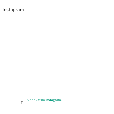
p
a
Instagram
t
í
Sledovat na Instagramu