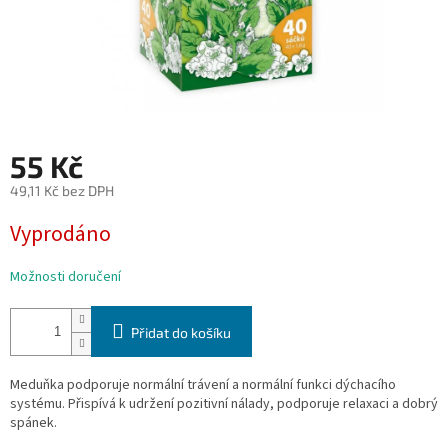
55 Kč
49,11 Kč bez DPH
Měrná
Vyprodáno
cena:
Možnosti doručení
Přidat do košíku
Meduňka podporuje normální trávení a normální funkci dýchacího
systému. Přispívá k udržení pozitivní nálady, podporuje relaxaci a dobrý
spánek.