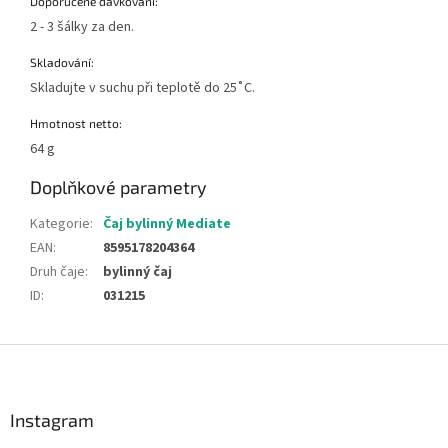
Doporučené dávkování:
2 - 3 šálky za den.
Skladování:
Skladujte v suchu při teplotě do 25˚C.
Hmotnost netto:
64 g
Doplňkové parametry
Kategorie
:
Čaj bylinný Mediate
EAN
:
8595178204364
Druh čaje
:
bylinný čaj
ID
:
031215
Z
á
p
a
Instagram
t