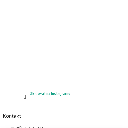
í
Sledovat na Instagramu
Kontakt
info
@
dilmahshop.cz