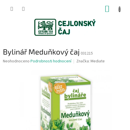
Přejít
NÁKUP
na
obsah
KOŠÍK
Bylinář Meduňkový čaj
031215
Průměrné
Neohodnoceno
Podrobnosti hodnocení
Značka:
Mediate
hodnocení
produktu
je
0,0
z
5
hvězdiček.