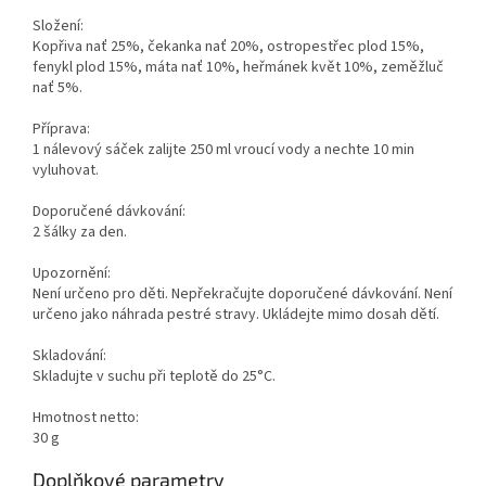
Složení:
Kopřiva nať 25%, čekanka nať 20%, ostropestřec plod 15%,
fenykl plod 15%, máta nať 10%, heřmánek květ 10%, zeměžluč
nať 5%.
Příprava:
1 nálevový sáček zalijte 250 ml vroucí vody a nechte 10 min
vyluhovat.
Doporučené dávkování:
2 šálky za den.
Upozornění:
Není určeno pro děti. Nepřekračujte doporučené dávkování. Není
určeno jako náhrada pestré stravy. Ukládejte mimo dosah dětí.
Skladování:
Skladujte v suchu při teplotě do 25°C.
Hmotnost netto:
30 g
Doplňkové parametry