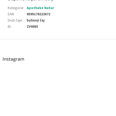
Kategorie
:
Apotheke Natur
EAN
:
8595178222672
Druh čaje
:
bylinný čaj
ID
:
ZV0003
Z
á
p
a
Instagram
t
í