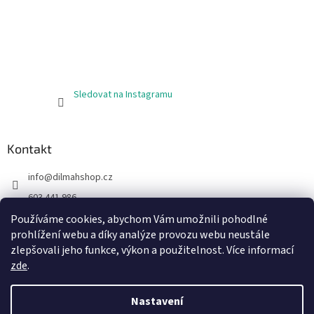
Sledovat na Instagramu
Kontakt
info
@
dilmahshop.cz
603 441 986
603 890 398
Používáme cookies, abychom Vám umožnili pohodlné
prohlížení webu a díky analýze provozu webu neustále
https://www.facebook.com/cejlonskycaj
zlepšovali jeho funkce, výkon a použitelnost. Více informací
zde
.
Nastavení
Vytvořil Shoptet