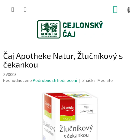
Přejít
NÁKUP
na
obsah
KOŠÍK
Čaj Apotheke Natur, Žlučníkový s
čekankou
ZV0003
Průměrné
Neohodnoceno
Podrobnosti hodnocení
Značka:
Mediate
hodnocení
produktu
je
0,0
z
5
hvězdiček.