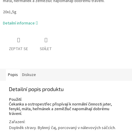
máta, heřmánek a zeměžluč napomáhají dobrému trávení.
20x1,5g
Detailní informace
ZEPTAT SE
SDÍLET
Popis
Diskuze
Detailní popis produktu
Použití:
Čekanka a ostropestřec přispívají k normální činnosti jater,
fenykl, máta, heřmánek a zeměžluč napomáhají dobrému
trávení.
Zařazení:
Doplněk stravy. Bylinný čaj, porcovaný v nálevových sáčcích.