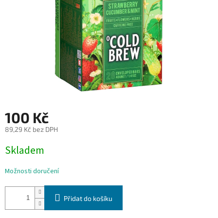
100 Kč
89,29 Kč bez DPH
Měrná
Skladem
cena:
Možnosti doručení
Přidat do košíku