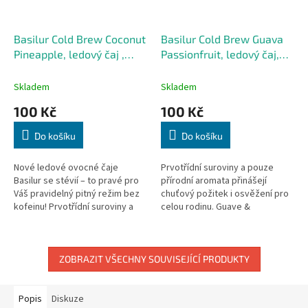
Basilur Cold Brew Coconut
Basilur Cold Brew Guava
Pineapple, ledový čaj ,
Passionfruit, ledový čaj,
kokos, ananas
guava, mučenka
Skladem
Skladem
100 Kč
100 Kč
Do košíku
Do košíku
Nové ledové ovocné čaje
Prvotřídní suroviny a pouze
Basilur se stévií – to pravé pro
přírodní aromata přinášejí
Váš pravidelný pitný režim bez
chuťový požitek i osvěžení pro
kofeinu! Prvotřídní suroviny a
celou rodinu. Guave &
pouze přírodní aromata
Passionfruit kombinuje sladkost
přinášejí chuťový požitek i...
stévie a příjemnou
kyselkavost...
ZOBRAZIT VŠECHNY SOUVISEJÍCÍ PRODUKTY
Popis
Diskuze