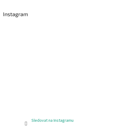
á
p
a
Instagram
t
í
Sledovat na Instagramu