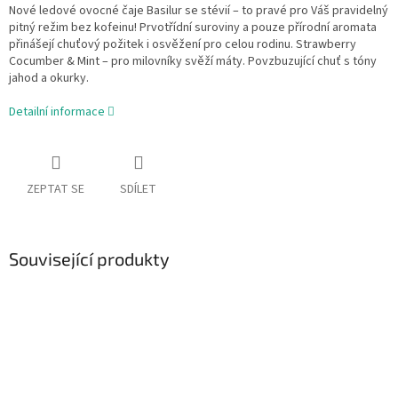
Nové ledové ovocné čaje Basilur se stévií – to pravé pro Váš pravidelný
pitný režim bez kofeinu! Prvotřídní suroviny a pouze přírodní aromata
přinášejí chuťový požitek i osvěžení pro celou rodinu. Strawberry
Cocumber & Mint – pro milovníky svěží máty. Povzbuzující chuť s tóny
jahod a okurky.
Detailní informace
ZEPTAT SE
SDÍLET
Související produkty