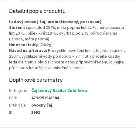
Detailní popis produktu
Ledový ovocný čaj, aromatizovaný, porcovaný
Složení:
šípek plod 25 %, máta peprná list 22 %, máta klasnatá
list 20 %, ibišek květ 18 %, okurka plod 2 %, přírodní aroma
(jahoda, máta peprná)
Hmotnost:
40g (20x2g)
Návod na přípravu:
Pro rychlé osvěžení louhujte jeden sáček v
250 ml vychlazené vody po dobu 5 – 7 minut a přidejte kostky
ledu dle chuti. Pokud si chcete nápoj připravit předem, louhujte
přes noc v karafě/lahvi umístěné v lednici.
Doplňkové parametry
Kategorie
:
Čaj ledový Basilur Cold Brew
EAN
:
4792252943384
Druh čaje
:
ovocný čaj
ID
:
3992
Z