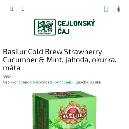
Přejít
NÁKUP
na
obsah
KOŠÍK
Basilur Cold Brew Strawberry
Cucumber & Mint, jahoda, okurka,
máta
3992
Průměrné
Neohodnoceno
Podrobnosti hodnocení
Značka:
Basilur
hodnocení
produktu
je
0,0
z
5
hvězdiček.