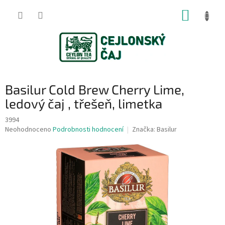
Přejít
NÁKUP
na
obsah
KOŠÍK
Basilur Cold Brew Cherry Lime,
ledový čaj , třešeň, limetka
3994
Průměrné
Neohodnoceno
Podrobnosti hodnocení
Značka:
Basilur
hodnocení
produktu
je
0,0
z
5
hvězdiček.