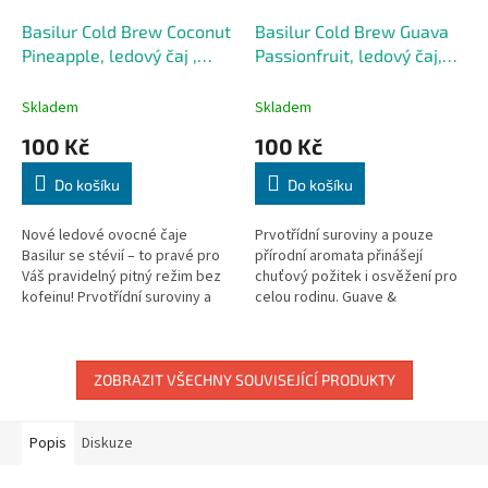
Basilur Cold Brew Coconut
Basilur Cold Brew Guava
Pineapple, ledový čaj ,
Passionfruit, ledový čaj,
kokos, ananas
guava, mučenka
Skladem
Skladem
100 Kč
100 Kč
Do košíku
Do košíku
Nové ledové ovocné čaje
Prvotřídní suroviny a pouze
Basilur se stévií – to pravé pro
přírodní aromata přinášejí
Váš pravidelný pitný režim bez
chuťový požitek i osvěžení pro
kofeinu! Prvotřídní suroviny a
celou rodinu. Guave &
pouze přírodní aromata
Passionfruit kombinuje sladkost
přinášejí chuťový požitek i...
stévie a příjemnou
kyselkavost...
ZOBRAZIT VŠECHNY SOUVISEJÍCÍ PRODUKTY
Popis
Diskuze