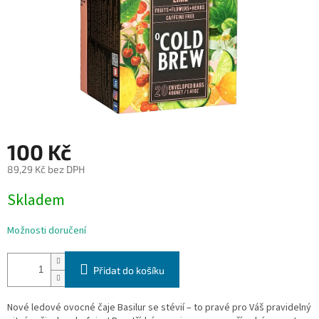
100 Kč
89,29 Kč bez DPH
Měrná
Skladem
cena:
Možnosti doručení
Přidat do košíku
Nové ledové ovocné čaje Basilur se stévií – to pravé pro Váš pravidelný