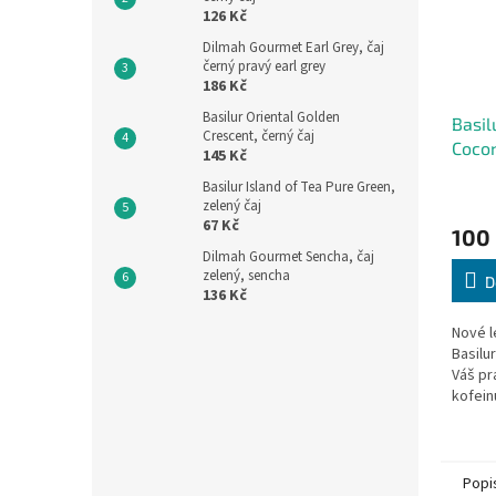
126 Kč
Dilmah Gourmet Earl Grey, čaj
černý pravý earl grey
186 Kč
Basilur Oriental Golden
Basil
Crescent, černý čaj
Cocon
145 Kč
ledov
Basilur Island of Tea Pure Green,
zelený čaj
67 Kč
100
Dilmah Gourmet Sencha, čaj
zelený, sencha
D
136 Kč
Nové l
Basilur
Váš pr
kofein
pouze 
přináše
Popi