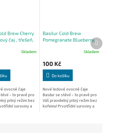
Cold Brew Cherry
Basilur Cold Brew
ový čaj , třešeň,
Pomegranate Blueberry,
Další
produkt
granátové j.,borůvka
Skladem
Skladem
100 Kč
šíku
Do košíku
é ovocné čaje
Nové ledové ovocné čaje
stévií – to pravé pro
Basilur se stévií – to pravé pro
elný pitný režim bez
Váš pravidelný pitný režim bez
votřídní suroviny a
kofeinu! Prvotřídní suroviny a
odní aromata
pouze přírodní aromata
huťový požitek i...
přinášejí chuťový požitek i...