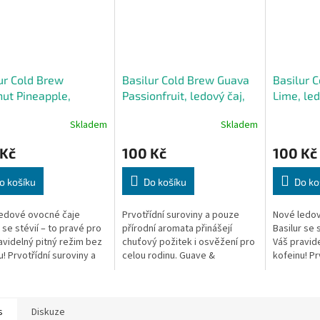
ur Cold Brew
Basilur Cold Brew Guava
Basilur 
ut Pineapple,
Passionfruit, ledový čaj,
Lime, led
ý čaj , kokos, ananas
guava, mučenka
limetka
Skladem
Skladem
 Kč
100 Kč
100 Kč
o košíku
Do košíku
Do ko
edové ovocné čaje
Prvotřídní suroviny a pouze
Nové ledov
 se stévií – to pravé pro
přírodní aromata přinášejí
Basilur se 
avidelný pitný režim bez
chuťový požitek i osvěžení pro
Váš pravid
u! Prvotřídní suroviny a
celou rodinu. Guave &
kofeinu! Pr
přírodní aromata
Passionfruit kombinuje
pouze přír
jí chuťový požitek i...
sladkost stévie a příjemnou
přinášejí c
kyselkavost...
s
Diskuze