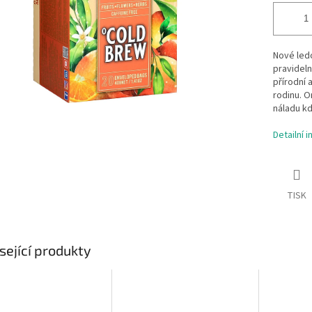
Nové ledo
pravideln
přírodní 
rodinu. O
náladu kd
Detailní 
TISK
sející produkty