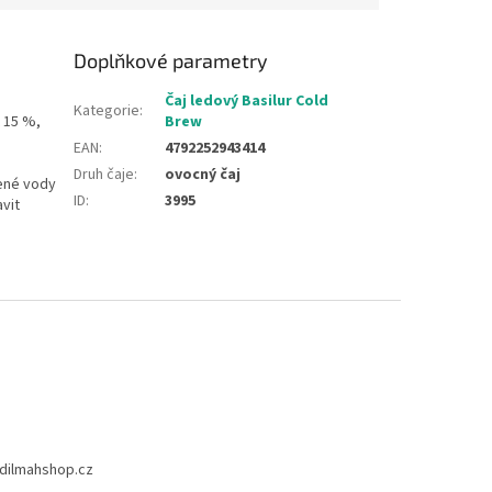
Doplňkové parametry
Čaj ledový Basilur Cold
Kategorie
:
 15 %,
Brew
EAN
:
4792252943414
Druh čaje
:
ovocný čaj
zené vody
ID
:
3995
avit
dilmahshop.cz