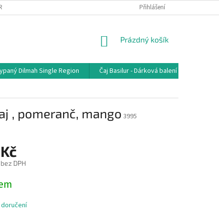
RANA OSOBNÍCH ÚDAJŮ
MOJE OBJEDNÁVKA
Přihlášení
NÁKUPNÍ
Prázdný košík
KOŠÍK
sypaný Dilmah Single Region
Čaj Basilur - Dárková balení
Čaj - j
aj , pomeranč, mango
3995
 Kč
 bez DPH
dem
 doručení