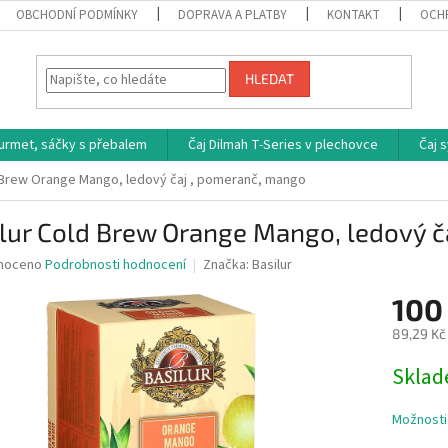
OBCHODNÍ PODMÍNKY
DOPRAVA A PLATBY
KONTAKT
OCH
HLEDAT
ourmet, sáčky s přebalem
Čaj Dilmah T-Series v plechovce
Čaj 
d Brew Orange Mango, ledový čaj , pomeranč, mango
lur Cold Brew Orange Mango, ledový č
né
noceno
Podrobnosti hodnocení
Značka:
Basilur
ní
100
u
89,29 Kč
Měrná
Skla
cena:
ek.
Možnosti