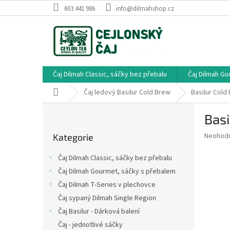
Přejít
603 441 986
info@dilmahshop.cz
na
obsah
Čaj Dilmah Classic, sáčky bez přebalu
Čaj Dilmah G
Domů
Čaj ledový Basilur Cold Brew
Basilur Col
P
Basi
o
Přeskočit
s
Průměr
Neohod
Kategorie
kategorie
t
hodnoce
r
produkt
Čaj Dilmah Classic, sáčky bez přebalu
a
je
Čaj Dilmah Gourmet, sáčky s přebalem
0,0
n
z
Čaj Dilmah T-Series v plechovce
n
5
í
Čaj sypaný Dilmah Single Region
hvězdič
p
Čaj Basilur - Dárková balení
a
Čaj - jednotlivé sáčky