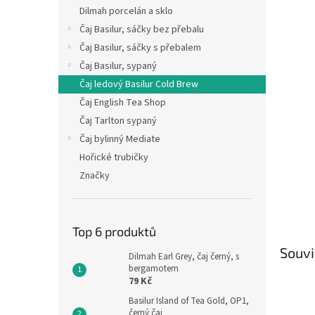
n
Dilmah porcelán a sklo
e
Čaj Basilur, sáčky bez přebalu
l
Čaj Basilur, sáčky s přebalem
Čaj Basilur, sypaný
Čaj ledový Basilur Cold Brew
Čaj English Tea Shop
Čaj Tarlton sypaný
Čaj bylinný Mediate
Hořické trubičky
Značky
Top 6 produktů
Souvi
Dilmah Earl Grey, čaj černý, s
bergamotem
79 Kč
Basilur Island of Tea Gold, OP1,
černý čaj