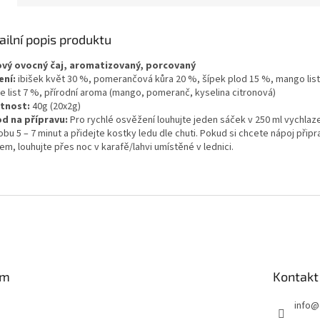
ailní popis produktu
vý ovocný čaj, aromatizovaný, porcovaný
ení:
ibišek květ 30 %, pomerančová kůra 20 %, šípek plod 15 %, mango list
ie list 7 %, přírodní aroma (mango, pomeranč, kyselina citronová)
tnost:
40g (20x2g)
d na přípravu:
Pro rychlé osvěžení louhujte jeden sáček v 250 ml vychla
bu 5 – 7 minut a přidejte kostky ledu dle chuti. Pokud si chcete nápoj připr
m, louhujte přes noc v karafě/lahvi umístěné v lednici.
am
Kontakt
info
@