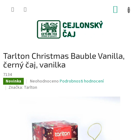
Přejít
NÁKUP
na
obsah
KOŠÍK
Tarlton Christmas Bauble Vanilla,
černý čaj, vanilka
7134
Průměrné
Neohodnoceno
Podrobnosti hodnocení
Novinka
hodnocení
Značka:
Tarlton
produktu
je
0,0
z
5
hvězdiček.