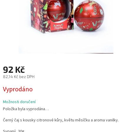
92 Kč
82,14 Kč bez DPH
Měrná
Vyprodáno
cena:
Možnosti doručení
Položka byla vyprodána…
Černý čaj s kousky citronové kůry, květu měsíčku a aroma vanilky.
Sypaný, 30g