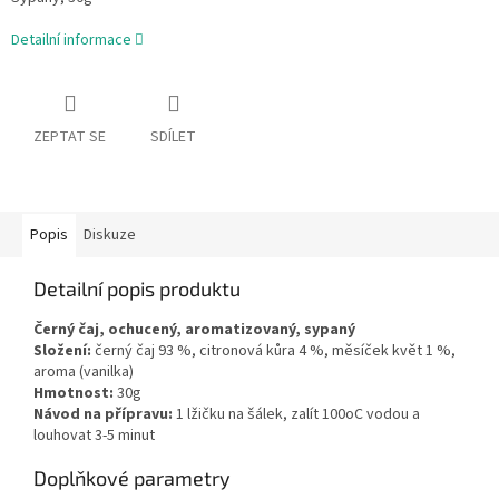
Detailní informace
ZEPTAT SE
SDÍLET
Popis
Diskuze
Detailní popis produktu
Černý čaj, ochucený, aromatizovaný, sypaný
Složení:
černý čaj 93 %, citronová kůra 4 %, měsíček květ 1 %,
aroma (vanilka)
Hmotnost:
30g
Návod na přípravu:
1 lžičku na šálek, zalít 100oC vodou a
louhovat 3-5 minut
Doplňkové parametry