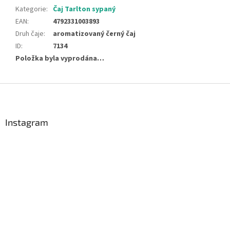
Kategorie
:
Čaj Tarlton sypaný
EAN
:
4792331003893
Druh čaje
:
aromatizovaný černý čaj
ID
:
7134
Položka byla vyprodána…
Z
á
p
a
Instagram
t
í