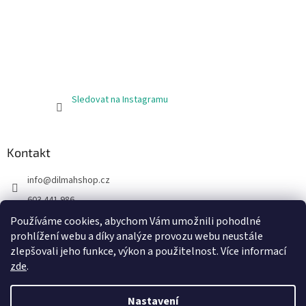
Sledovat na Instagramu
Kontakt
info
@
dilmahshop.cz
603 441 986
603 890 398
Používáme cookies, abychom Vám umožnili pohodlné
prohlížení webu a díky analýze provozu webu neustále
https://www.facebook.com/cejlonskycaj
zlepšovali jeho funkce, výkon a použitelnost. Více informací
zde
.
Nastavení
Vytvořil Shoptet