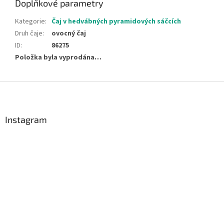
Doplňkové parametry
Kategorie
:
Čaj v hedvábných pyramidových sáčcích
Druh čaje
:
ovocný čaj
ID
:
86275
Položka byla vyprodána…
Z
á
p
a
Instagram
t
í