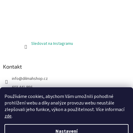
Sledovat na Instagramu
Kontakt
info
@
dilmahshop.cz
603 441 986
603 890 398
Používáme cookies, abychom Vám umožnili pohodlné
prohlížení webu a díky analýze provozu webu neustále
https://www.facebook.com/cejlonskycaj
zlepšovali jeho funkce, výkon a použitelnost. Více informací
zde
.
Nastavení
Vytvořil Shoptet