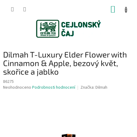
Přejít
NÁKUP
na
obsah
KOŠÍK
Dilmah T-Luxury Elder Flower with
Cinnamon & Apple, bezový květ,
skořice a jablko
86275
Průměrné
Neohodnoceno
Podrobnosti hodnocení
Značka:
Dilmah
hodnocení
produktu
je
0,0
z
5
hvězdiček.