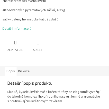
charakterem bezového květu.
40 hedvábných pyramidových sáčků, 40x2g
sáčky baleny hermeticky každý zvlášť
Detailní informace
ZEPTAT SE
SDÍLET
Popis
Diskuze
Detailní popis produktu
Sladké, kyselé, květinové a kořenité tóny se elegantně vyvažují
do lahodně komplexního přírodního nálevu.
Jemné a aromatické
s přetrvávajícím květinovým závěrem.