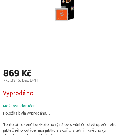
869 Kč
775,89 Kč bez DPH
Měrná
Vyprodáno
cena:
Možnosti doručení
Položka byla vyprodána…
Tento přirozeně bezkofeinový nálev s vůní čerstvě upečeného
jablečného koláče mísí jablko a skořici s letním květinovým