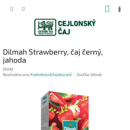
Přejít
NÁKUP
na
obsah
KOŠÍK
Dilmah Strawberry, čaj černý,
jahoda
85043
Průměrné
Neohodnoceno
Podrobnosti hodnocení
Značka:
Dilmah
hodnocení
produktu
je
0,0
z
5
hvězdiček.