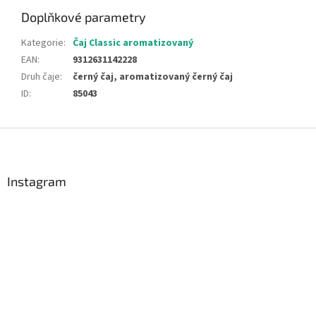
Doplňkové parametry
Kategorie
:
Čaj Classic aromatizovaný
EAN
:
9312631142228
Druh čaje
:
černý čaj, aromatizovaný černý čaj
ID
:
85043
Z
á
p
a
Instagram
t
í