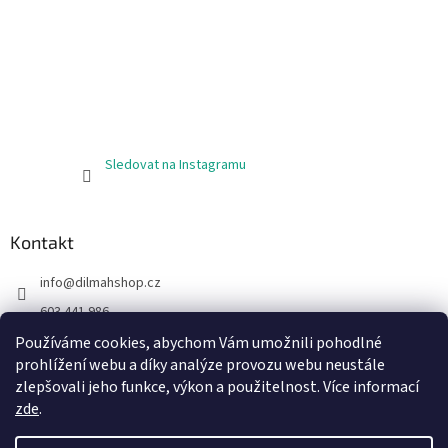
Sledovat na Instagramu
Kontakt
info
@
dilmahshop.cz
603 441 986
603 890 398
Používáme cookies, abychom Vám umožnili pohodlné
prohlížení webu a díky analýze provozu webu neustále
https://www.facebook.com/cejlonskycaj
zlepšovali jeho funkce, výkon a použitelnost. Více informací
zde
.