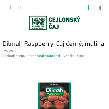
Přejít
NÁKUP
na
obsah
KOŠÍK
Dilmah Raspberry, čaj černý, malina
02000057
Průměrné
Neohodnoceno
Podrobnosti hodnocení
Značka:
Dilmah
hodnocení
produktu
je
0,0
z
5
hvězdiček.