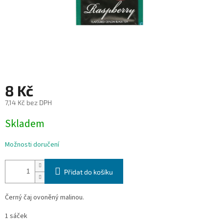
8 Kč
7,14 Kč bez DPH
Měrná
Skladem
cena:
Možnosti doručení
Přidat do košíku
Černý čaj ovoněný malinou.
1 sáček