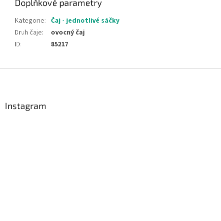
Doplňkové parametry
Kategorie
:
Čaj - jednotlivé sáčky
Druh čaje
:
ovocný čaj
ID
:
85217
Z
á
p
a
Instagram
t
í