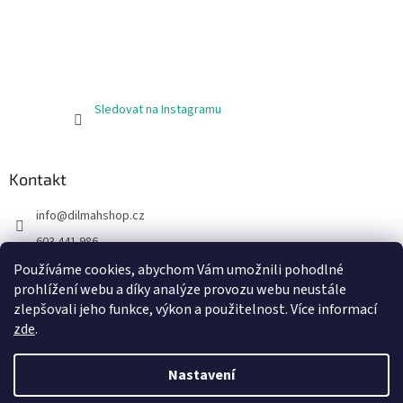
Sledovat na Instagramu
Kontakt
info
@
dilmahshop.cz
603 441 986
603 890 398
Používáme cookies, abychom Vám umožnili pohodlné
prohlížení webu a díky analýze provozu webu neustále
https://www.facebook.com/cejlonskycaj
zlepšovali jeho funkce, výkon a použitelnost. Více informací
zde
.
Nastavení
Vytvořil Shoptet