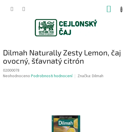
Přejít
NÁKUP
na
obsah
KOŠÍK
Dilmah Naturally Zesty Lemon, čaj
ovocný, šťavnatý citrón
02000078
Průměrné
Neohodnoceno
Podrobnosti hodnocení
Značka:
Dilmah
hodnocení
produktu
je
0,0
z
5
hvězdiček.