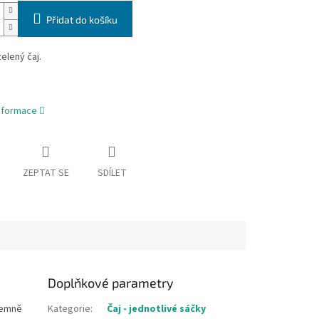
Přidat do košíku
zelený čaj.
informace
ZEPTAT SE
SDÍLET
Doplňkové parametry
íjemně
Kategorie
:
Čaj - jednotlivé sáčky