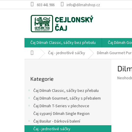
Přejít
603 441 986
info@dilmahshop.cz
na
obsah
Čaj Dilmah Classic, sáčky bez přebalu
Čaj Dilmah G
Domů
Čaj - jednotlivé sáčky
Dilmah Gourmet Pur
P
Dilm
o
Přeskočit
s
Průměr
Neohod
Kategorie
kategorie
t
hodnoce
r
produkt
Čaj Dilmah Classic, sáčky bez přebalu
a
je
Čaj Dilmah Gourmet, sáčky s přebalem
0,0
n
z
Čaj Dilmah T-Series v plechovce
n
5
í
Čaj sypaný Dilmah Single Region
hvězdič
p
Čaj Basilur - Dárková balení
a
Čaj - jednotlivé sáčky