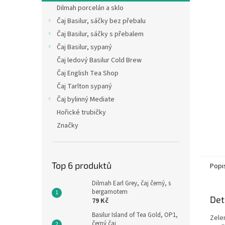
n
Dilmah porcelán a sklo
e
Čaj Basilur, sáčky bez přebalu
l
Čaj Basilur, sáčky s přebalem
Čaj Basilur, sypaný
Čaj ledový Basilur Cold Brew
Čaj English Tea Shop
Čaj Tarlton sypaný
Čaj bylinný Mediate
Hořické trubičky
Značky
Top 6 produktů
Popi
Dilmah Earl Grey, čaj černý, s
bergamotem
Det
79 Kč
Basilur Island of Tea Gold, OP1,
Zelen
černý čaj