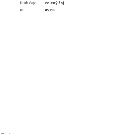
Druh čaje
:
zelený čaj
ID
:
85190