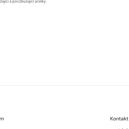
ující a povzbuzující účinky.
am
Kontakt