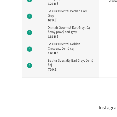
osvěž
126 Kč
Basilur Oriental Persian Earl
Grey
67 Kč
Dilmah Gourmet Earl Grey, čaj
černý pravý earl grey
186 Kč
Basilur Oriental Golden
Crescent, černý čaj
145 Kč
Basilur Specialty Earl Grey, černý
čaj
70 Kč
Z
á
p
a
t
Instagr
í