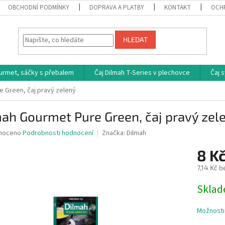
OBCHODNÍ PODMÍNKY
DOPRAVA A PLATBY
KONTAKT
OCH
HLEDAT
ourmet, sáčky s přebalem
Čaj Dilmah T-Series v plechovce
Čaj 
e Green, čaj pravý zelený
ah Gourmet Pure Green, čaj pravý zel
né
noceno
Podrobnosti hodnocení
Značka:
Dilmah
ní
8 K
u
7,14 Kč 
Měrná
Skla
cena:
ek.
Možnosti