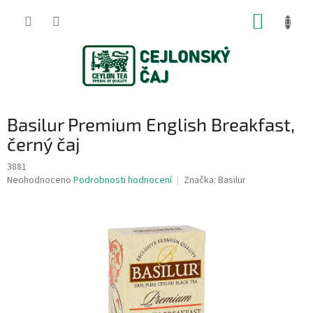
Přejít
NÁKUP
na
obsah
KOŠÍK
Basilur Premium English Breakfast,
černý čaj
3881
Průměrné
Neohodnoceno
Podrobnosti hodnocení
Značka:
Basilur
hodnocení
produktu
je
0,0
z
5
hvězdiček.