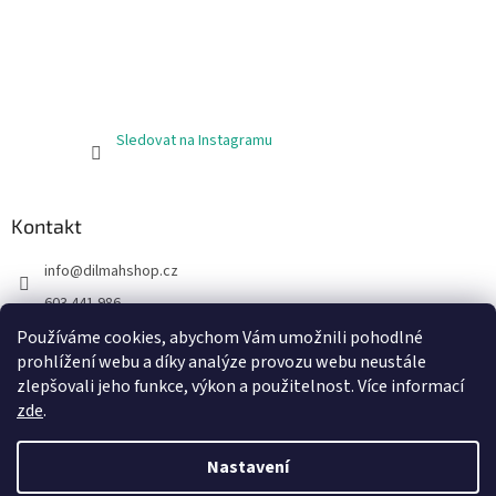
Sledovat na Instagramu
Kontakt
info
@
dilmahshop.cz
603 441 986
603 890 398
Používáme cookies, abychom Vám umožnili pohodlné
prohlížení webu a díky analýze provozu webu neustále
https://www.facebook.com/cejlonskycaj
zlepšovali jeho funkce, výkon a použitelnost. Více informací
zde
.
Nastavení
Vytvořil Shoptet