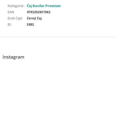
Kategorie
:
Čaj Basilur Premium
EAN
:
4792252937062
Druh čaje
:
černý čaj
ID
:
3881
Z
á
p
a
Instagram
t
í