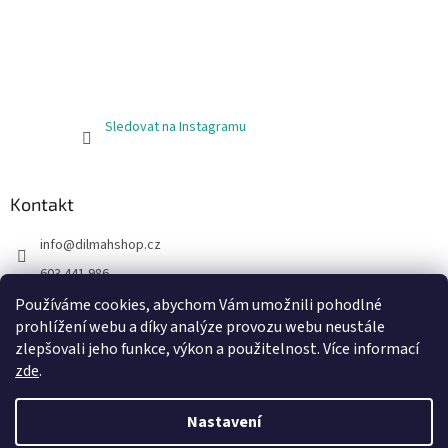
Sledovat na Instagramu
Kontakt
info
@
dilmahshop.cz
603 441 986
603 890 398
Používáme cookies, abychom Vám umožnili pohodlné
prohlížení webu a díky analýze provozu webu neustále
https://www.facebook.com/cejlonskycaj
zlepšovali jeho funkce, výkon a použitelnost. Více informací
zde
.
Nastavení
Vytvořil Shoptet