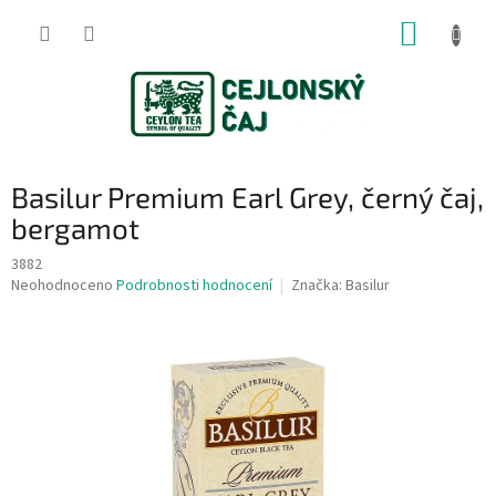
Přejít
NÁKUP
na
obsah
KOŠÍK
Basilur Premium Earl Grey, černý čaj,
bergamot
3882
Průměrné
Neohodnoceno
Podrobnosti hodnocení
Značka:
Basilur
hodnocení
produktu
je
0,0
z
5
hvězdiček.