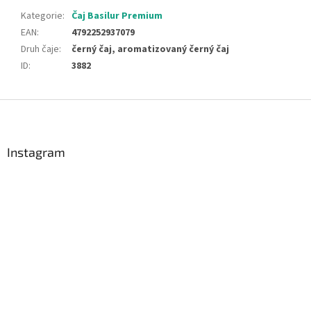
Kategorie
:
Čaj Basilur Premium
EAN
:
4792252937079
Druh čaje
:
černý čaj, aromatizovaný černý čaj
ID
:
3882
Z
á
p
a
Instagram
t
í