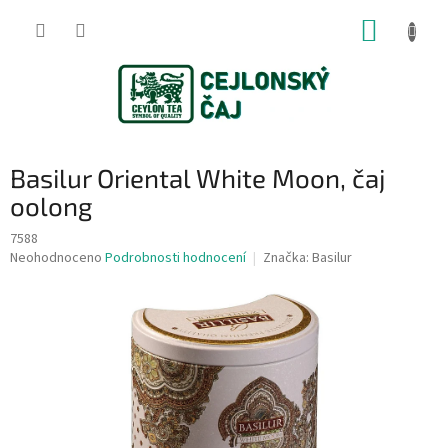
Přejít
NÁKUP
na
obsah
KOŠÍK
Basilur Oriental White Moon, čaj
oolong
7588
Průměrné
Neohodnoceno
Podrobnosti hodnocení
Značka:
Basilur
hodnocení
produktu
je
0,0
z
5
hvězdiček.