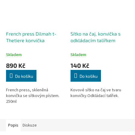
French press Dilmah t-
Sítko na čaj, konvička s
Thetiere konvička
odkládacím talířkem
Skladem
Skladem
890 Kč
140 Kč
Do košíku
Do košíku
French press, skleněná
Kovové sítko na čaj ve tvaru
konvička se sítkovým pístem.
konvičky.Odkládací talířek.
250ml
Popis
Diskuze