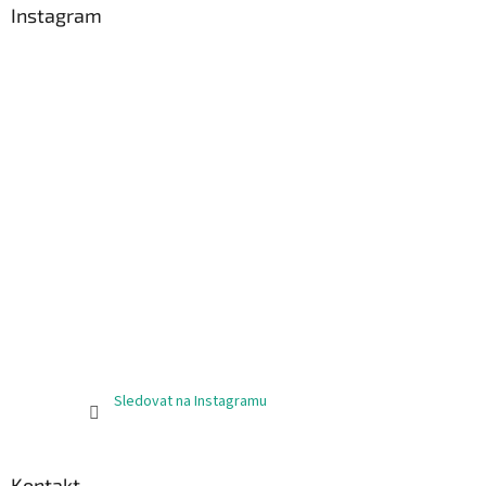
a
Instagram
t
í
Sledovat na Instagramu
Kontakt