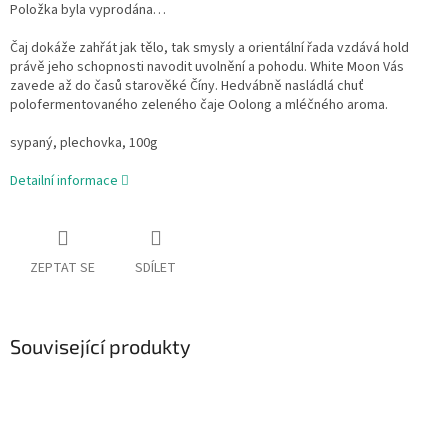
Položka byla vyprodána…
Čaj dokáže zahřát jak tělo, tak smysly a orientální řada vzdává hold
právě jeho schopnosti navodit uvolnění a pohodu. White Moon Vás
zavede až do časů starověké Číny. Hedvábně nasládlá chuť
polofermentovaného zeleného čaje Oolong a mléčného aroma.
sypaný, plechovka, 100g
Detailní informace
ZEPTAT SE
SDÍLET
Související produkty