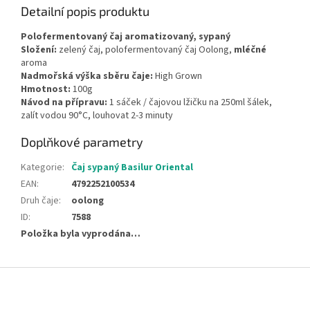
Detailní popis produktu
Polofermentovaný čaj aromatizovaný, sypaný
Složení:
zelený čaj, polofermentovaný čaj Oolong,
mléčné
aroma
Nadmořská výška sběru čaje:
High Grown
Hmotnost:
100g
Návod na přípravu:
1 sáček / čajovou lžičku na 250ml šálek,
zalít vodou 90°C, louhovat 2-3 minuty
Doplňkové parametry
Kategorie
:
Čaj sypaný Basilur Oriental
EAN
:
4792252100534
Druh čaje
:
oolong
ID
:
7588
Položka byla vyprodána…
Z
á
p