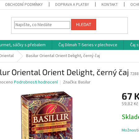
OBCHODNÍ PODMÍNKY
DOPRAVA A PLATBY
KONTAKT
OCH
HLEDAT
ourmet, sáčky s přebalem
Čaj Dilmah T-Series v plechovce
Čaj 
Oriental
Basilur Oriental Orient Delight, černý čaj
lur Oriental Orient Delight, černý čaj
7288
né
noceno
Podrobnosti hodnocení
Značka:
Basilur
ní
67 
u
59,82 Kč
Měrná
Skla
cena:
ek.
Možnosti