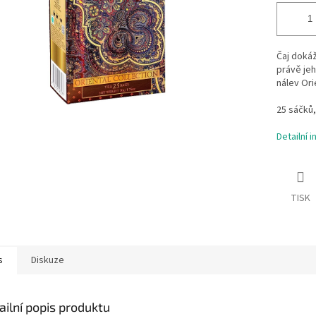
Čaj dokáž
právě jeh
nálev Or
25 sáčků,
Detailní 
TISK
s
Diskuze
ailní popis produktu