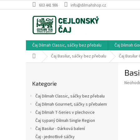
Přejít
603 441 986
info@dilmahshop.cz
na
obsah
Čaj Dilmah Classic, sáčky bez přebalu
Čaj Dilmah G
Domů
Čaj Basilur, sáčky bez přebalu
Čaj Basilur 
P
Basi
o
Přeskočit
s
Průměr
Neohod
Kategorie
kategorie
t
hodnoce
r
produkt
Čaj Dilmah Classic, sáčky bez přebalu
a
je
Čaj Dilmah Gourmet, sáčky s přebalem
0,0
n
z
Čaj Dilmah T-Series v plechovce
n
5
í
Čaj sypaný Dilmah Single Region
hvězdič
p
Čaj Basilur - Dárková balení
a
Čaj - jednotlivé sáčky