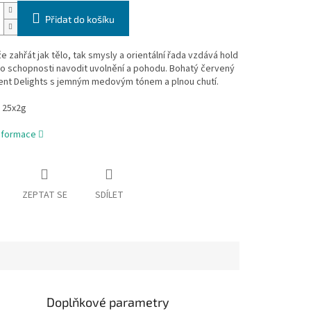
Přidat do košíku
e zahřát jak tělo, tak smysly a orientální řada vzdává hold
o schopnosti navodit uvolnění a pohodu. Bohatý červený
ient Delights s jemným medovým tónem a plnou chutí.
 25x2g
informace
ZEPTAT SE
SDÍLET
Doplňkové parametry