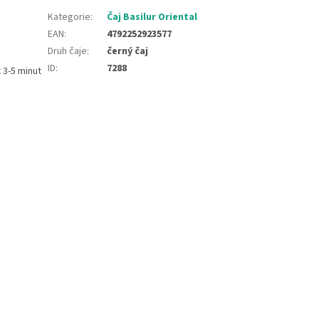
Kategorie
:
Čaj Basilur Oriental
EAN
:
4792252923577
Druh čaje
:
černý čaj
ID
:
7288
 3-5 minut