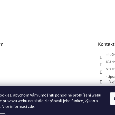
am
Kontakt
info
@
603 4
603 8
https
m/cej
ookies, abychom Vám umožnili pohodlné prohlížení webu
ze provozu webu neustále zlepšovali jeho funkce, výkon a
vat na Instagramu
. Více informací
zde
.