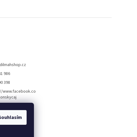
dilmahshop.cz
41 986
90 398
://www.facebook.co
lonskycaj
Souhlasím