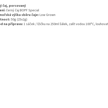
ý čaj, porcovaný
ení:
černý čaj BOPF Special
ořská výška sběru čaje:
Low Grown
tnost:
50g (25x2g)
d na přípravu:
1 sáček / lžičku na 250ml šálek, zalít vodou 100°C, louhovat