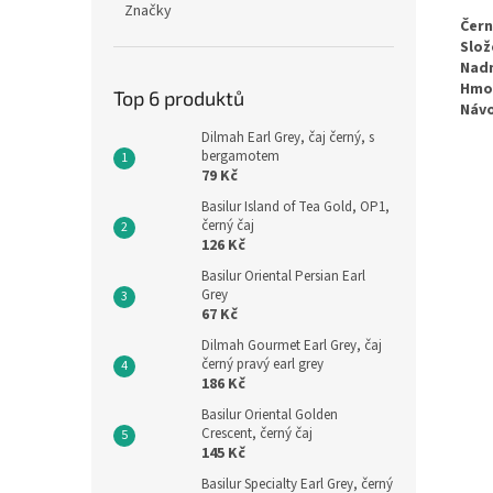
Značky
Čern
Slož
Nadm
Hmo
Top 6 produktů
Návo
Dilmah Earl Grey, čaj černý, s
bergamotem
79 Kč
Basilur Island of Tea Gold, OP1,
černý čaj
126 Kč
Basilur Oriental Persian Earl
Grey
67 Kč
Dilmah Gourmet Earl Grey, čaj
černý pravý earl grey
186 Kč
Basilur Oriental Golden
Crescent, černý čaj
145 Kč
Basilur Specialty Earl Grey, černý