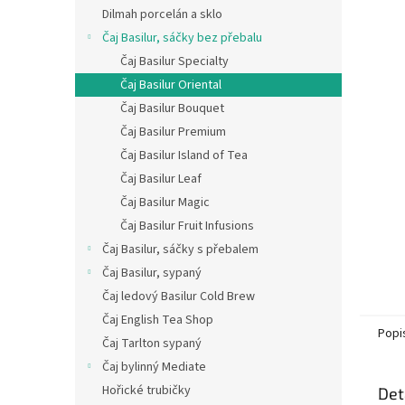
n
Dilmah porcelán a sklo
e
Čaj Basilur, sáčky bez přebalu
l
Čaj Basilur Specialty
Čaj Basilur Oriental
Čaj Basilur Bouquet
Čaj Basilur Premium
Čaj Basilur Island of Tea
Čaj Basilur Leaf
Čaj Basilur Magic
Čaj Basilur Fruit Infusions
Čaj Basilur, sáčky s přebalem
Čaj Basilur, sypaný
Čaj ledový Basilur Cold Brew
Čaj English Tea Shop
Popi
Čaj Tarlton sypaný
Čaj bylinný Mediate
Hořické trubičky
Det