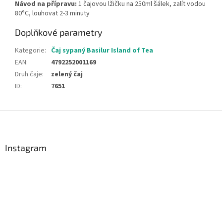
Návod na přípravu:
1 čajovou lžičku na 250ml šálek, zalít vodou
80°C, louhovat 2-3 minuty
Doplňkové parametry
Kategorie
:
Čaj sypaný Basilur Island of Tea
EAN
:
4792252001169
Druh čaje
:
zelený čaj
ID
:
7651
Z
á
p
a
Instagram
t
í