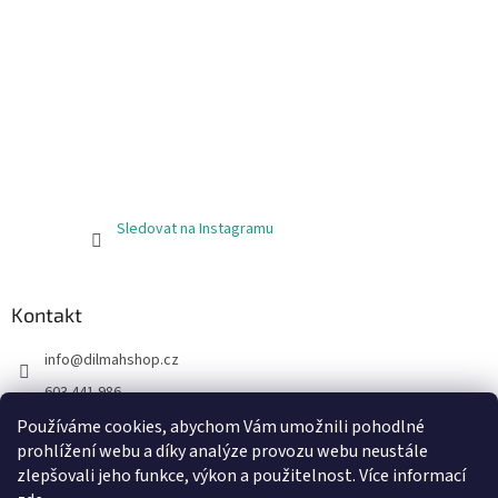
Sledovat na Instagramu
Kontakt
info
@
dilmahshop.cz
603 441 986
603 890 398
Používáme cookies, abychom Vám umožnili pohodlné
prohlížení webu a díky analýze provozu webu neustále
https://www.facebook.com/cejlonskycaj
zlepšovali jeho funkce, výkon a použitelnost. Více informací