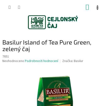
Přejít
NÁKUP
na
obsah
KOŠÍK
Basilur Island of Tea Pure Green,
zelený čaj
7651
Průměrné
Neohodnoceno
Podrobnosti hodnocení
Značka:
Basilur
hodnocení
produktu
je
0,0
z
5
hvězdiček.