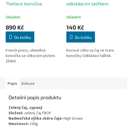
Thetiere konvička
odkládacím talířkem
Skladem
Skladem
890 Kč
140 Kč
Do košíku
Do košíku
French press, skleněná
Kovové sítko na čaj ve tvaru
konvička se sítkovým pístem.
konvičky.Odkládací talířek.
250ml
Popis
Diskuze
Detailní popis produktu
Zelený čaj, sypaný
Složení:
zelený čaj FBOP
Nadmořská výška sběru čaje:
High Grown
Hmotnost:
100g