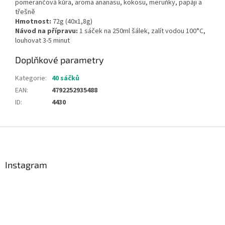
pomerančová kůra, aroma ananasu, kokosu, meruňky, papáji a
třešně
Hmotnost:
72g (40x1,8g)
Návod na přípravu:
1 sáček na 250ml šálek, zalít vodou 100°C,
louhovat 3-5 minut
Doplňkové parametry
Kategorie
:
40 sáčků
EAN
:
4792252935488
ID
:
4430
Z
á
p
a
Instagram
t
í