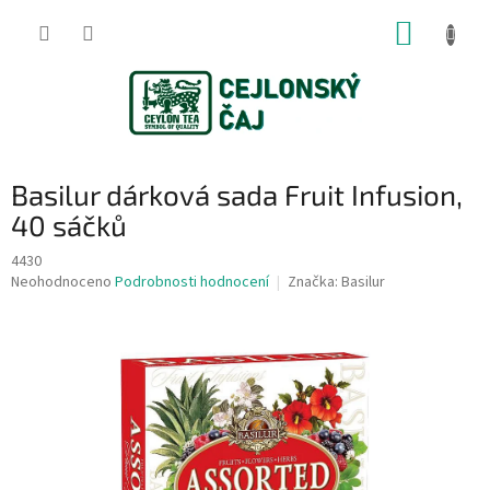
Přejít
NÁKUP
na
obsah
KOŠÍK
Basilur dárková sada Fruit Infusion,
40 sáčků
4430
Průměrné
Neohodnoceno
Podrobnosti hodnocení
Značka:
Basilur
hodnocení
produktu
je
0,0
z
5
hvězdiček.