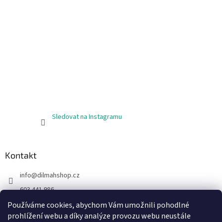
Sledovat na Instagramu
Kontakt
info
@
dilmahshop.cz
603 441 986
603 890 398
Používáme cookies, abychom Vám umožnili pohodlné
prohlížení webu a díky analýze provozu webu neustále
https://www.facebook.com/cejlonskycaj