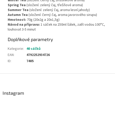
Winter Tea
(složení: černý čaj, brusinkové aroma)
Spring Tea
(složení: zelený čaj, třešňové aroma)
Summer Tea
(složení: zelený čaj, aroma lesní jahody)
Autumn Tea
(složení: černý čaj, aroma javorového sirupu)
Hmotnost:
70g (20x2g a 20x1,5g)
Návod na přípravu:
1 sáček na 250ml šálek, zalít vodou 100°C,
louhovat 3-5 minut
Doplňkové parametry
Kategorie
:
40 sáčků
EAN
:
4792252934726
ID
:
7405
Z
á
p
a
Instagram
t
í