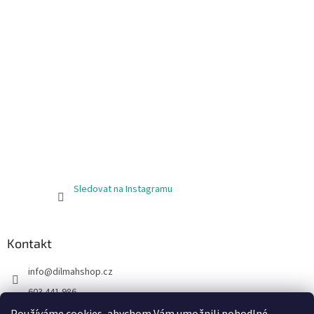
Sledovat na Instagramu
Kontakt
info
@
dilmahshop.cz
603 441 986
603 890 398