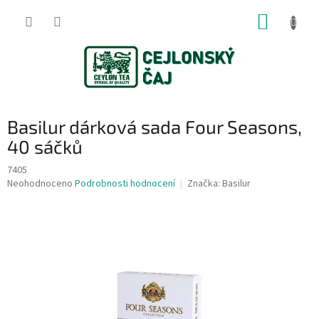
Přejít
NÁKUP
na
obsah
KOŠÍK
Basilur dárková sada Four Seasons,
40 sáčků
7405
Průměrné
Neohodnoceno
Podrobnosti hodnocení
Značka:
Basilur
hodnocení
produktu
je
0,0
z
5
hvězdiček.