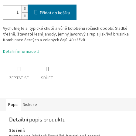
Přidat do košíku
Vychutnejte si typické chutě a vůně koloběhu ročních období. Sladké
třešně, štavnaté lesní jahody, jemný javorový sirup a jiskřivá brusinka.
Kombinace černých a zelených čajů. 40 sáčků.
Detailní informace
ZEPTAT SE
SDÍLET
Popis
Diskuze
Detailní popis produktu
Složení: