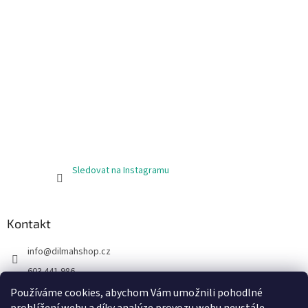
Sledovat na Instagramu
Kontakt
info
@
dilmahshop.cz
603 441 986
603 890 398
Používáme cookies, abychom Vám umožnili pohodlné