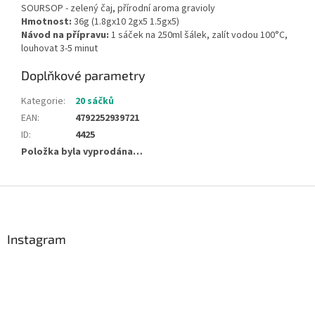
SOURSOP - zelený čaj, přírodní aroma gravioly
Hmotnost:
36g (1.8gx10 2gx5 1.5gx5)
Návod na přípravu:
1 sáček na 250ml šálek, zalít vodou 100°C,
louhovat 3-5 minut
Doplňkové parametry
Kategorie
:
20 sáčků
EAN
:
4792252939721
ID
:
4425
Položka byla vyprodána…
Z
á
p
a
Instagram
t
í