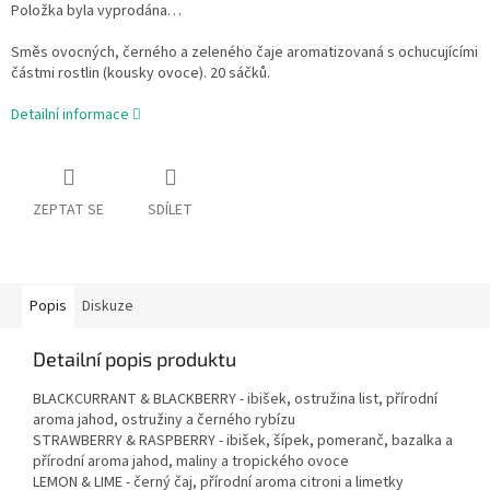
Položka byla vyprodána…
Směs ovocných, černého a zeleného čaje aromatizovaná s ochucujícími
částmi rostlin (kousky ovoce). 20 sáčků.
Detailní informace
ZEPTAT SE
SDÍLET
Popis
Diskuze
Detailní popis produktu
BLACKCURRANT & BLACKBERRY - ibišek, ostružina list, přírodní
aroma jahod, ostružiny a černého rybízu
STRAWBERRY & RASPBERRY - ibišek, šípek, pomeranč, bazalka a
přírodní aroma jahod, maliny a tropického ovoce
LEMON & LIME - černý čaj, přírodní aroma citroni a limetky