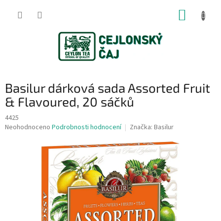
Přejít
NÁKUP
na
obsah
KOŠÍK
Basilur dárková sada Assorted Fruit
& Flavoured, 20 sáčků
4425
Průměrné
Neohodnoceno
Podrobnosti hodnocení
Značka:
Basilur
hodnocení
produktu
je
0,0
z
5
hvězdiček.