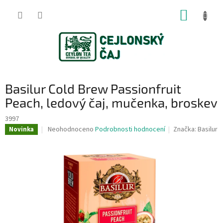
Přejít
NÁKUP
na
obsah
KOŠÍK
Basilur Cold Brew Passionfruit
Peach, ledový čaj, mučenka, broskev
3997
Průměrné
Neohodnoceno
Podrobnosti hodnocení
Značka:
Basilur
Novinka
hodnocení
produktu
je
0,0
z
5
hvězdiček.