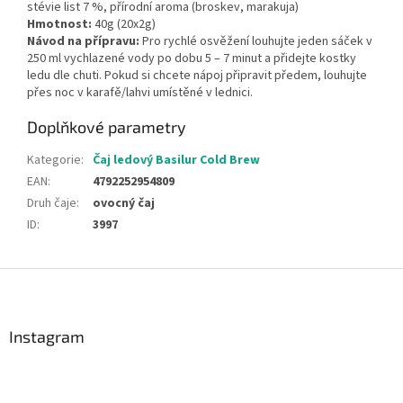
stévie list 7 %, přírodní aroma (broskev, marakuja)
Hmotnost:
40g (20x2g)
Návod na přípravu:
Pro rychlé osvěžení louhujte jeden sáček v
250 ml vychlazené vody po dobu 5 – 7 minut a přidejte kostky
ledu dle chuti. Pokud si chcete nápoj připravit předem, louhujte
přes noc v karafě/lahvi umístěné v lednici.
Doplňkové parametry
Kategorie
:
Čaj ledový Basilur Cold Brew
EAN
:
4792252954809
Druh čaje
:
ovocný čaj
ID
:
3997
Z
á
p
a
Instagram
t
í