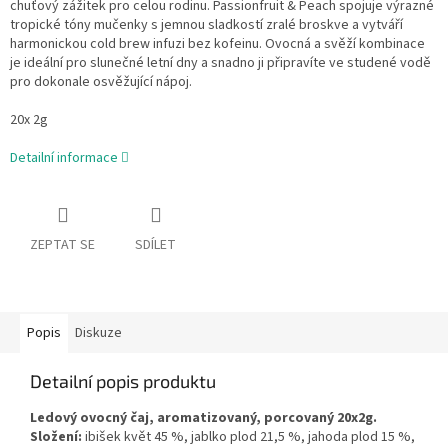
chuťový zážitek pro celou rodinu. Passionfruit & Peach spojuje výrazné
tropické tóny mučenky s jemnou sladkostí zralé broskve a vytváří
harmonickou cold brew infuzi bez kofeinu. Ovocná a svěží kombinace
je ideální pro slunečné letní dny a snadno ji připravíte ve studené vodě
pro dokonale osvěžující nápoj.
20x 2g
Detailní informace
ZEPTAT SE
SDÍLET
Popis
Diskuze
Detailní popis produktu
Ledový ovocný čaj, aromatizovaný, porcovaný 20x2g.
Složení:
ibišek květ 45 %, jablko plod 21,5 %, jahoda plod 15 %,