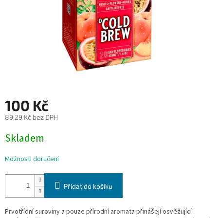
100 Kč
89,29 Kč bez DPH
Měrná
Skladem
cena:
Možnosti doručení
Přidat do košíku
Prvotřídní suroviny a pouze přírodní aromata přinášejí osvěžující