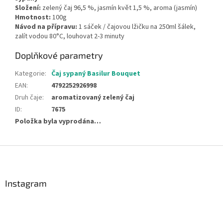
Složení:
zelený čaj 96,5 %, jasmín květ 1,5 %, aroma (jasmín)
Hmotnost:
100g
Návod na přípravu:
1 sáček / čajovou lžičku na 250ml šálek,
zalít vodou 80°C, louhovat 2-3 minuty
Doplňkové parametry
Kategorie
:
Čaj sypaný Basilur Bouquet
EAN
:
4792252926998
Druh čaje
:
aromatizovaný zelený čaj
ID
:
7675
Položka byla vyprodána…
Z
á
p
a
Instagram
t
í