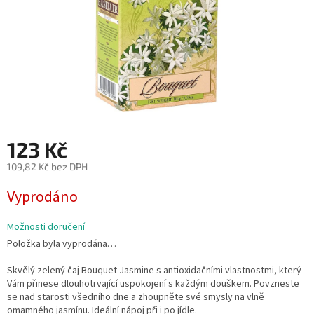
123 Kč
109,82 Kč bez DPH
Měrná
Vyprodáno
cena:
Možnosti doručení
Položka byla vyprodána…
Skvělý zelený čaj Bouquet Jasmine s antioxidačními vlastnostmi, který
Vám přinese dlouhotrvající uspokojení s každým douškem. Povzneste
se nad starosti všedního dne a zhoupněte své smysly na vlně
omamného jasmínu. Ideální nápoj při i po jídle.