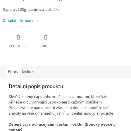
Sypaný, 100g, papírová krabička
Detailní informace
ZEPTAT SE
SDÍLET
Popis
Diskuze
Detailní popis produktu
Skvělý zelený čaj s antioxidačními vlastnostmi, který Vám
přinese dlouhotrvající uspokojení s každým douškem.
Povzneste se nad starosti všedního dne a zhoupněte své
smysly na vlně omamného jasmínu. Ideální nápoj při i po jídle.
Zelený čaj s ochucujícími částmi rostlin (kousky ovoce),
sypaný