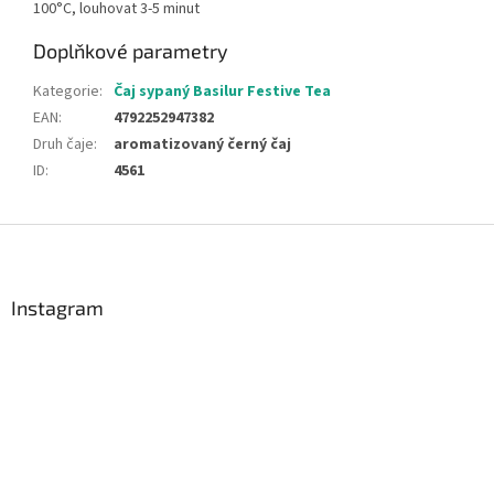
100°C, louhovat 3-5 minut
Doplňkové parametry
Kategorie
:
Čaj sypaný Basilur Festive Tea
EAN
:
4792252947382
Druh čaje
:
aromatizovaný černý čaj
ID
:
4561
Z
á
p
a
Instagram
t
í