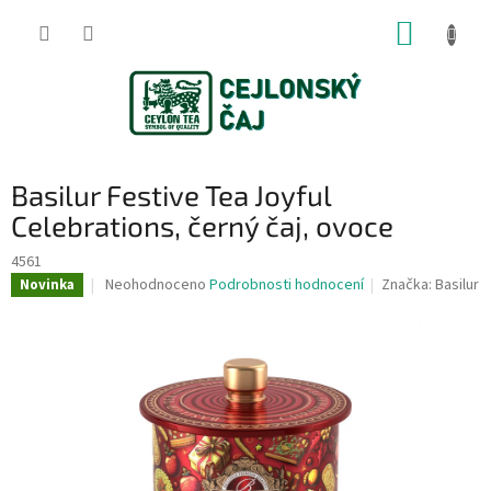
Přejít
NÁKUP
na
obsah
KOŠÍK
Basilur Festive Tea Joyful
Celebrations, černý čaj, ovoce
4561
Průměrné
Neohodnoceno
Podrobnosti hodnocení
Značka:
Basilur
Novinka
hodnocení
produktu
je
0,0
z
5
hvězdiček.