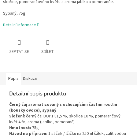
skořice, pomerančového květu a aroma jablka a pomeranče.
Sypaný, 75g
Detailní informace
ZEPTAT SE
SDÍLET
Popis
Diskuze
Detailní popis produktu
Černý čaj aromatizovaný s ochucujícími částmi rostlin
(kousky ovoce), sypaný
Složení:
černý čaj BOP1 81,5 %, skořice 10 %, pomerančový
květ 4 %, aroma (jablko, pomeranč)
Hmotnost:
75g
Návod na přípravu:
1 sáček / lžičku na 250ml šálek, zalít vodou