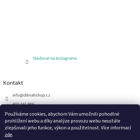
Sledovat na Instagramu
Kontakt
info
@
dilmahshop.cz
603 441 986
603 890 398
Používáme cookies, abychom Vám umožnili pohodlné
prohlížení webu a díky analýze provozu webu neustále
https://www.facebook.com/cejlonskycaj
zlepšovali jeho funkce, výkon a použitelnost. Více informací
zde
.