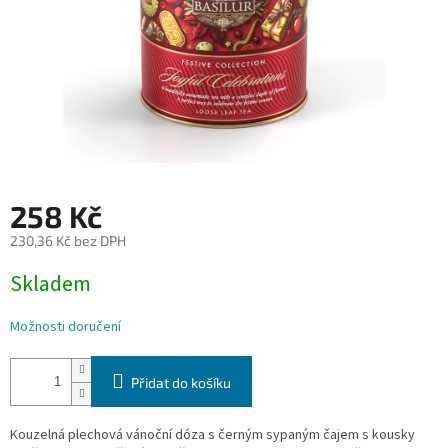
258 Kč
230,36 Kč bez DPH
Měrná
Skladem
cena:
Možnosti doručení
Přidat do košíku
Kouzelná plechová vánoční dóza s černým sypaným čajem s kousky