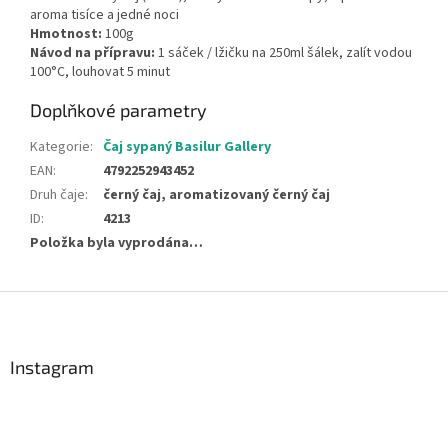
aroma tisíce a jedné noci
Hmotnost:
100g
Návod na přípravu:
1 sáček / lžičku na 250ml šálek, zalít vodou
100°C, louhovat 5 minut
Doplňkové parametry
Kategorie
:
Čaj sypaný Basilur Gallery
EAN
:
4792252943452
Druh čaje
:
černý čaj, aromatizovaný černý čaj
ID
:
4213
Položka byla vyprodána…
Z
á
p
a
Instagram
t
í