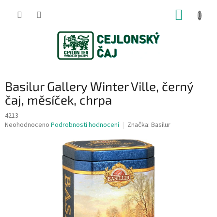
Přejít
NÁKUP
na
obsah
KOŠÍK
Basilur Gallery Winter Ville, černý
čaj, měsíček, chrpa
4213
Průměrné
Neohodnoceno
Podrobnosti hodnocení
Značka:
Basilur
hodnocení
produktu
je
0,0
z
5
hvězdiček.